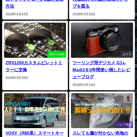
方法
プを図る
2018年3月24日
2018年3月20日
ZRX1200R
カメラ
ZRX1200カスタムビレットミ
ツーリング用デジカメ G1x-
ラーに交換
Mark2を3年間使い倒したレビ
ューブログ
2018年3月18日
2018年3月14日
クルマ
バイク用品
VOXY（R80系）スマートキー
スレても傷が付かない布地の