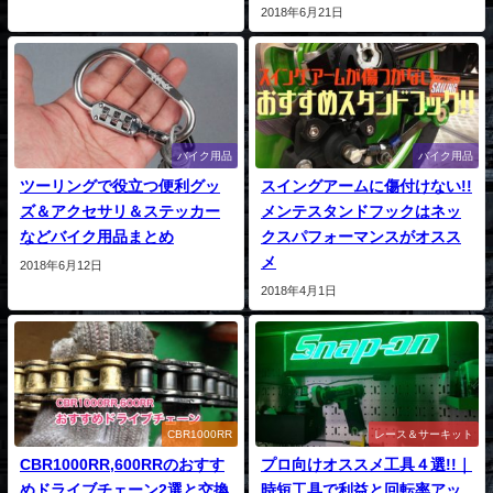
2018年6月21日
バイク用品
バイク用品
ツーリングで役立つ便利グッ
スイングアームに傷付けない!!
ズ＆アクセサリ＆ステッカー
メンテスタンドフックはネッ
などバイク用品まとめ
クスパフォーマンスがオスス
メ
2018年6月12日
2018年4月1日
CBR1000RR
レース＆サーキット
CBR1000RR,600RRのおすす
プロ向けオススメ工具４選!!｜
めドライブチェーン2選と交換
時短工具で利益と回転率アッ