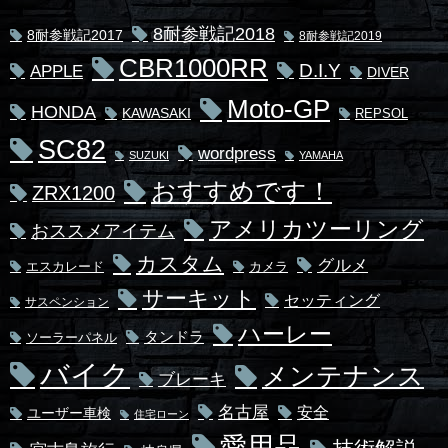
8耐参戦記2018
8耐参戦記2017
8耐参戦記2019
CBR1000RR
D.I.Y
APPLE
DIVER
Moto-GP
HONDA
KAWASAKI
REPSOL
SC82
wordpress
SUZUKI
YAMAHA
おすすめです！
ZRX1200
アメリカツーリング
おススメアイテム
カスタム
グルメ
エスカレード
カメラ
サーキット
セッティング
サスペンション
ハーレー
タンドラ
ソーラーパネル
バイク
メンテナンス
ブレーキ
名古屋
安全
ユーザー車検
住宅ローン
愛用品