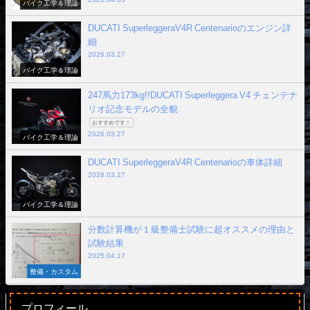
バイク工学＆理論
DUCATI SuperleggeraV4R Centenarioのエンジン詳
細
2026.03.27
バイク工学＆理論
247馬力173kg!!DUCATI Superleggera V4 チェンテナ
リオ記念モデルの全貌
おすすめです！
2026.03.27
バイク工学＆理論
DUCATI SuperleggeraV4R Centenarioの車体詳細
2026.03.27
バイク工学＆理論
分数計算機が１級整備士試験に超オススメの理由と
試験結果
2025.04.17
整備・カスタム
プロフィール