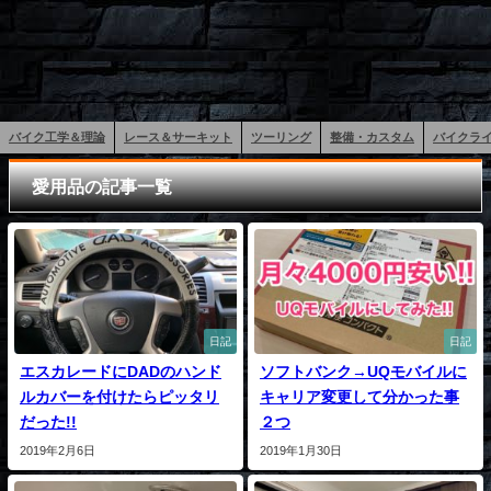
バイク工学＆理論
レース＆サーキット
ツーリング
整備・カスタム
バイクラ
愛用品の記事一覧
日記
日記
エスカレードにDADのハンド
ソフトバンク→UQモバイルに
ルカバーを付けたらピッタリ
キャリア変更して分かった事
だった!!
２つ
2019年2月6日
2019年1月30日