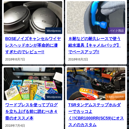
Wordpress
バイク用品
BOSEノイズキャンセルワイヤ
８耐などの耐久レースで使う
レスヘッドホンが革命的に凄
給水道具【キャメルバッグ】
すぎたのでレビュー!!
でペースアップ!!
2018年8月7日
2018年8月2日
Wordpress
CBR1000RR
ワードプレスを使ってブログ
TSRタンデムステップホルダ
を立ち上げる前に読むべき４
ーでカッコよ
冊のオススメ本
く!!CBR1000RR(SC59)にオス
スメのカスタム
2018年7月4日