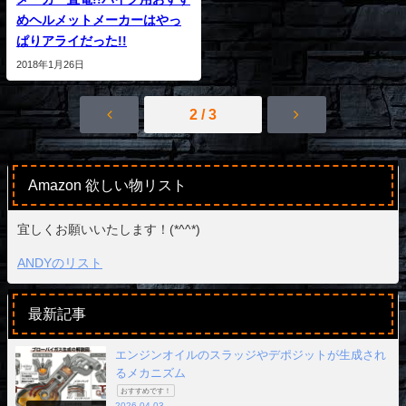
めヘルメットメーカーはやっ
ぱりアライだった!!
2018年1月26日
2 / 3
Amazon 欲しい物リスト
宜しくお願いいたします！(*^^*)
ANDYのリスト
最新記事
エンジンオイルのスラッジやデポジットが生成され
るメカニズム
おすすめです！
2026.04.03