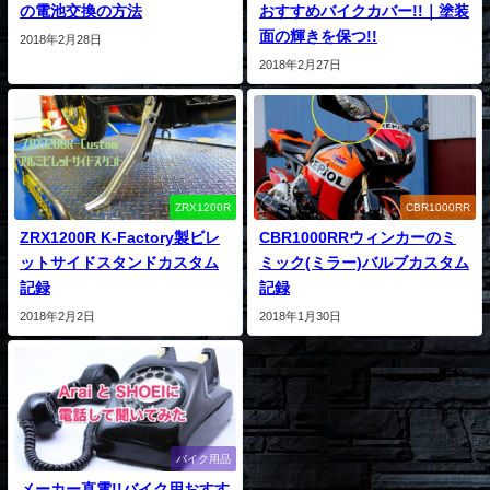
の電池交換の方法
おすすめバイクカバー!!｜塗装
面の輝きを保つ!!
2018年2月28日
2018年2月27日
ZRX1200R
CBR1000RR
ZRX1200R K-Factory製ビレ
CBR1000RRウィンカーのミ
ットサイドスタンドカスタム
ミック(ミラー)バルブカスタム
記録
記録
2018年2月2日
2018年1月30日
バイク用品
メーカー直電!!バイク用おすす