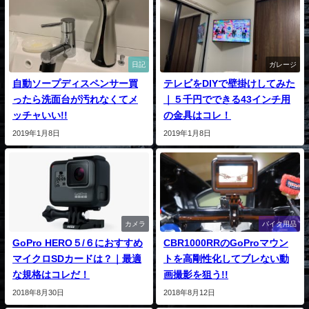
日記
ガレージ
自動ソープディスペンサー買
テレビをDIYで壁掛けしてみた
ったら洗面台が汚れなくてメ
｜５千円でできる43インチ用
ッチャいい!!
の金具はコレ！
2019年1月8日
2019年1月8日
カメラ
バイク用品
GoPro HERO５/６におすすめ
CBR1000RRのGoProマウン
マイクロSDカードは？｜最適
トを高剛性化してブレない動
な規格はコレだ！
画撮影を狙う!!
2018年8月30日
2018年8月12日