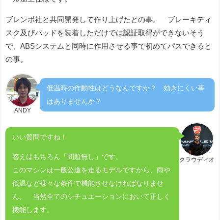
ブレンボ社と共同開発して作り上げたとの事。 ブレーキディ
スク及びパッドを装着しただけでは認証取得ができないそう
で、ABSシステムと同時に作用させる事で初めてパスできると
の事。
低温時の作動性はどうなんですか？ 効きにくい事
はありませんか？
ANDY
いい質問ですね！
答えはもちろん「問題無し」です。
クラウディオ
このマシンは一般公道を走るモデルですから、雨や
低温など様々な条件で機能させなければなりませ
ん。 当然全てのシチュエーションにおいて正しく
機能します。