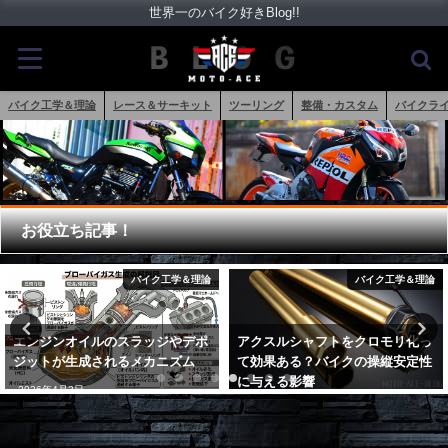
世界一のバイク好きBlog!!
バイク工学＆理論
レース＆サーキット
ツーリング
整備・カスタム
バイクラ
お役立ち記事！
バイク工学＆理論
バイク工学＆理論
アクスルシャフトをクロモリ化っ
バイクのフロントサスセッティン
て効果ある？バイクの操縦安定性
グ方法｜基本編
に与える影響
2017年12月8日
2019年2月28日