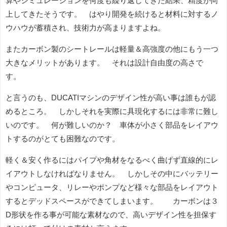
算やシミュレーションを何度も繰り返してきた結果、精度が向
上してきたそうです。 はやり開発を続けると材料に対するノ
ウハウが蓄積され、技術力が高まりますよね。
またカーボン製のシートレールは軽量＆高強度の他にもう一つ
大きなメリットがあります。 それは設計自由度の高さで
す。
と言うのも、DUCATIマシンのデザイン性が高い事は誰もが認
めるところ。 しかしそれを実際に具現化するには非常に難し
いのです。 何が難しいのか？ 車体が小さく部品をレイアウ
トするのがとても困難なのです。
軽く＆安く作るにはパイプや角材をなるべく曲げず直線的にレ
イアウトしなければなりません。 しかしその中にバッテリー
やコンピュータ、リレーやポンプなど様々な部品をレイアウト
するとデッドスペースができてしまいます。 カーボンは３
D形状を作る事が可能な素材なので、高いデザイン性を担保す