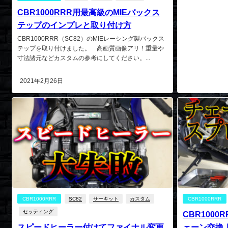
CBR1000RRR用最高級のMIEバックス
テップのインプレと取り付け方
CBR1000RRR（SC82）のMIEレーシング製バックス
テップを取り付けました。 高画質画像アリ！重量や
寸法諸元などカスタムの参考にしてください。...
2021年2月26日
CBR1000RRR
SC82
サーキット
カスタム
CBR1000RRR
セッティング
CBR1000
スピードヒーラー付けてファイナル変更
ェーン交換