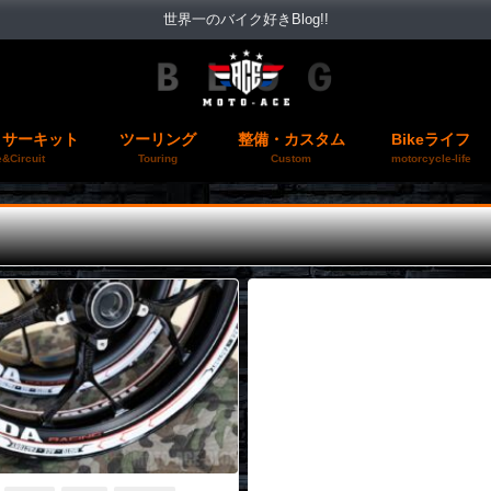
世界一のバイク好きBlog!!
＆サーキット
ツーリング
整備・カスタム
Bikeライフ
&Circuit
Touring
Custom
motorcycle-life