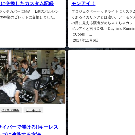
ory製に交換したカスタム記録
モンアイ！
のクラッチカバーに続き、L側のパルシン
プロジェクターヘッドライトにカスタ
ctory製のビレットに交換しました。...
くあるイカリングとは違い、デーモン
の目に見える演出がめちゃくちゃカッ
グルアイと言うDRL（Day time Runnin
にCool!! ...
日
2017年11月6日
CBR1000RR
サーキット
ライバーで開ける!!キーレス
ップに改造する方法