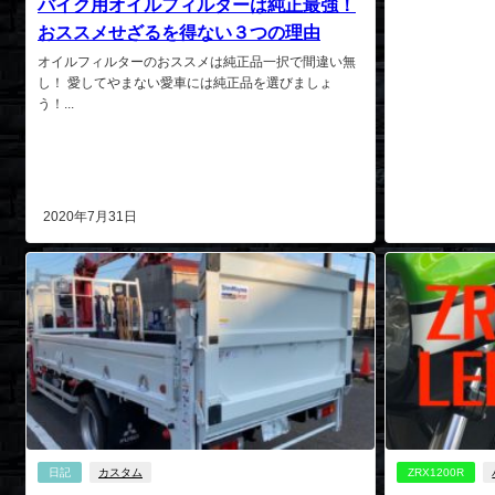
バイク用オイルフィルターは純正最強！
おススメせざるを得ない３つの理由
オイルフィルターのおススメは純正品一択で間違い無
し！ 愛してやまない愛車には純正品を選びましょ
う！...
2020年7月31日
日記
カスタム
ZRX1200R