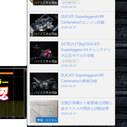
バイク工学＆理論
おすすめです！
2026.04.03
DUCATI SuperleggeraV4R
Centenarioのエンジン詳細
2026.03.27
バイク工学＆理論
247馬力173kg!!DUCATI
Superleggera V4 チェンテナリ
オ記念モデルの全貌
バイク工学＆理論
おすすめです！
2026.03.27
DUCATI SuperleggeraV4R
Centenarioの車体詳細
2026.03.27
バイク工学＆理論
分数計算機が１級整備士試験に
超オススメの理由と試験結果
2025.04.17
整備・カスタム