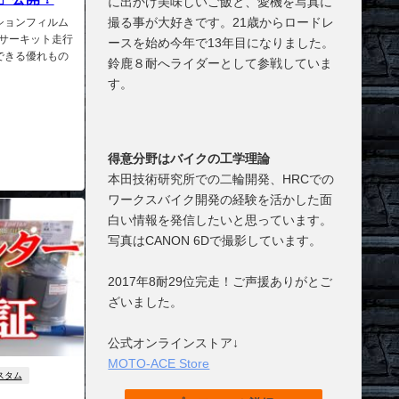
に出かけ美味しいご飯と、愛機を写真に
撮る事が大好きです。21歳からロードレ
クションフィルム
サーキット走行
ースを始め今年で13年目になりました。
できる優れもの
鈴鹿８耐へライダーとして参戦していま
す。
得意分野はバイクの工学理論
本田技術研究所での二輪開発、HRCでの
ワークスバイク開発の経験を活かした面
白い情報を発信したいと思っています。
写真はCANON 6Dで撮影しています。
2017年8耐29位完走！ご声援ありがとご
ざいました。
公式オンラインストア↓
MOTO-ACE Store
スタム