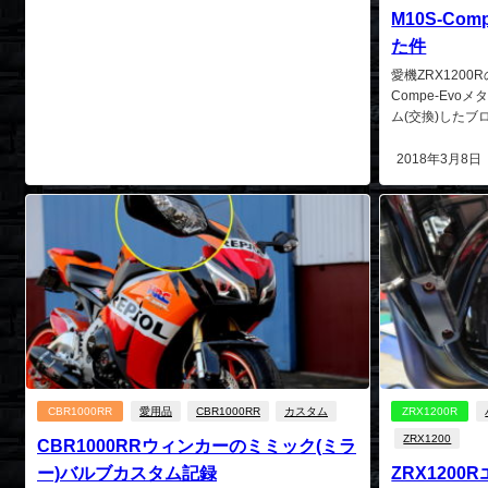
M10S-Co
た件
愛機ZRX120
Compe-Ev
ム(交換)したブロ
2018年3月8日
CBR1000RR
愛用品
CBR1000RR
カスタム
ZRX1200R
ZRX1200
CBR1000RRウィンカーのミミック(ミラ
ー)バルブカスタム記録
ZRX120