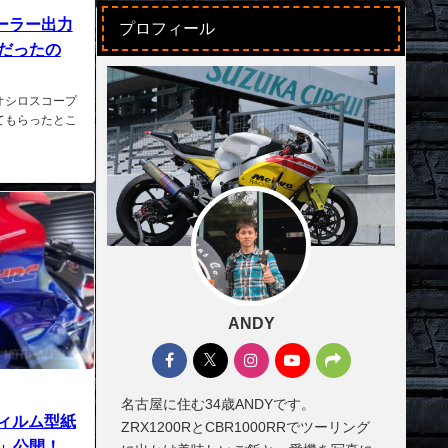
ヒーラー出力
プロフィール
だったの
オシロスコープ
てもらったとこ
ANDY
名古屋に住む34歳ANDYです。
護フィルム型紙
ZRX1200RとCBR1000RRでツーリング
」公開！