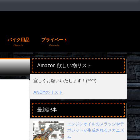
バイク用品
プライベート
Goods
Private
Amazon 欲しい物リスト
宜しくお願いいたします！(*^^*)
ANDYのリスト
最新記事
エンジンオイルのスラッジやデ
ポジットが生成されるメカニズ
ム