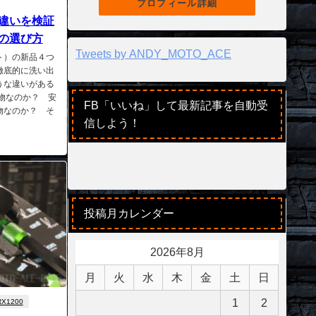
プロフィール詳細
違いを検証
の選び方
Tweets by ANDY_MOTO_ACE
ト）の新品４つ
徹底的に洗い出
うな違いがある
物なのか？ 安
FB「いいね」して最新記事を自動受
物なのか？ そ
信しよう！
投稿月カレンダー
2026年8月
月
火
水
木
金
土
日
1
2
RX1200