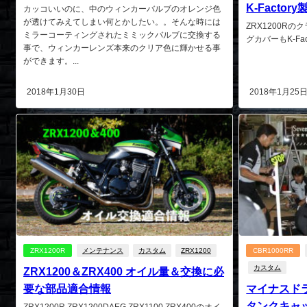
K-Fact
カッコいいのに、中のウィンカーバルブのオレンジ色
が透けてみえてしまい何とかしたい。。そんな時には
ZRX1200R
ミラーコーティングされたミミックバルブに交換する
グカバーもK-Fa
事で、ウィンカーレンズ本来のクリア色に輝かせる事
ができます。...
2018年1月30日
2018年1月25
ZRX1200R
メンテナンス
カスタム
ZRX1200
CBR1000RR
カスタム
ZRX1200＆ZRX400 オイル量＆交換に必
要な部品適合情報
マイナスド
タンクキャ
ZRX1200R,ZRX1200DAEG,ZRX1100,ZRX400のオイ