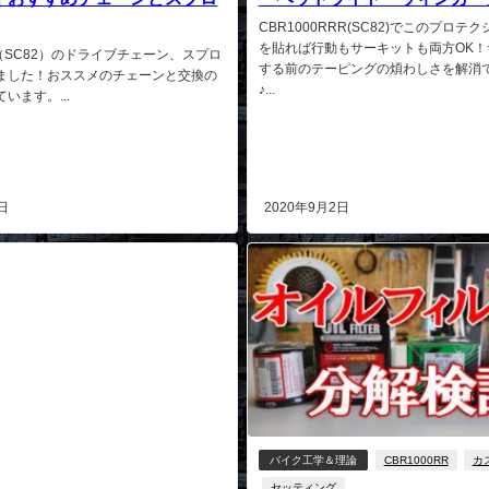
CBR1000RRR(SC82)でこのプロテ
を貼れば行動もサーキットも両方OK！
RR（SC82）のドライブチェーン、スプロ
する前のテーピングの煩わしさを解消
ました！おススメのチェーンと交換の
♪...
います。...
日
2020年9月2日
バイク工学＆理論
CBR1000RR
カ
セッティング