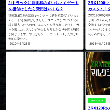
2tトラックに新明和のすいちょくゲート
ZRX120
を後付けしたら費用はいくら？
カスタム！
積載重量2.2tの三菱キャンターに新明和製の”すいちょ
ZRX1200Rや
くゲート”を後付けしました。ユニックがついている仕
と言っていいと
様を購入したものの、ユニックを使う為にアウトリガ
交換するだけの
ーを出したりスリングを出したりとかなり手間と時間
ンバージョンレ
が掛かります。やっぱりゲートで上げ下げした方が圧
初心者にもとっつ
倒的に楽だと...
2019年5月28日
2018年8月28
ZRX1200R
ZRX120