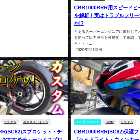
CBR1000RRR用スピード
を解析！実はトラブルフリー
か!?
とあるスーパーエンジニアに依頼して
を使って出力波形を可視化して確認し
ろ・・・...
2020年12月9日
カスタム
おススメアイテム
CBR1000RRR
SC82
カスタム
RRR(SC82)スプロケット・チ
CBR1000RRR(SC82)保
｜おすすめチェーンとスプロ
「ヘッドライト・ウィンカー