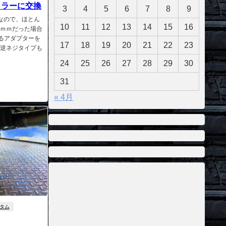
ミラーに交換
3
4
5
6
7
8
9
ジなので、ほとん
10
11
12
13
14
15
16
8ｍｍだった場合
きるアダプターを
17
18
19
20
21
22
23
に逆ネジタイプも
24
25
26
27
28
29
30
31
« 4月
タム