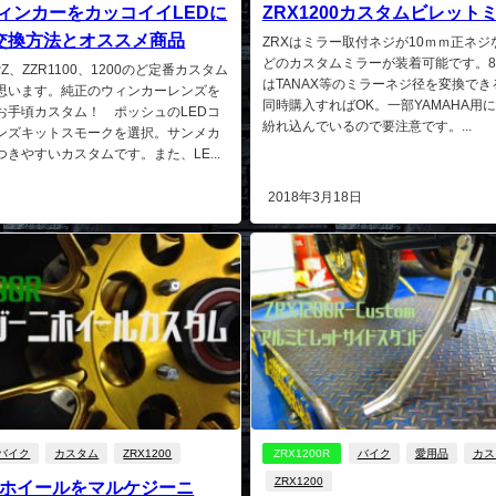
0ウィンカーをカッコイイLEDに
ZRX1200カスタムビレット
交換方法とオススメ商品
ZRXはミラー取付ネジが10ｍｍ正ネ
どのカスタムミラーが装着可能です。
GPZ、ZZR1100、1200のど定番カスタム
はTANAX等のミラーネジ径を変換で
思います。純正のウィンカーレンズを
同時購入すればOK。一部YAMAHA用
お手頃カスタム！ ポッシュのLEDコ
紛れ込んでいるので要注意です。...
ンズキットスモークを選択。サンメカ
きやすいカスタムです。また、LE...
日
2018年3月18日
バイク
カスタム
ZRX1200
ZRX1200R
バイク
愛用品
カス
ZRX1200
Rのホイールをマルケジーニ