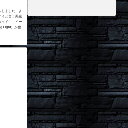
ムしました。よ
アイと言う悪魔
コイイ！ イー
g Light）が更