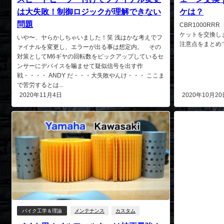
は大失敗！制御ロジックが理解できない
ケは？
問題
CBR1000R
ケットを交換し
いや〜、ヤらかしちゃいました！笑 浅はかな考えでフ
注意点をまとめて
ァイナルを変更し、エラーが出る事は想定内。 その
対策としてM6ギヤの回転数をピックアップしているセ
ンサーにデバイスを噛ませて疑似信号を出す作
戦・・・・ ANDY だ・・・大失敗やんけ・・・ ここま
で苦労するとは...
2020年11月4日
2020年10月20
バイク工学＆理論
メンテナンス
カスタム