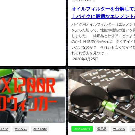
オイルフィルターを分解して
｜バイクに最適なエレメント
バイク用オイルフィルター（エレメン
をぶった切って、性能や機能の違いを
しました。 純正品と社外品にどのよ
のか？ 性能差がわかれば、高くてイイ
いだけなのか？ それとも安くてイイ
れぞれ答えを見つけ...
2020年3月25日
バイク
カスタム
ZRX1200
ZRX1200R
愛用品
カスタム
Z