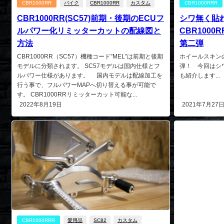
CBR1000RR
バイク
CBR1000RR
カスタム
CBR1000RRR
CBR1000RR(SC57)前期・後期のECUフ
シワ無く貼
ルパワー化リミッターカットの配線図と
CBR100
方法
第二弾
CBR1000RR（SC57）機種コード”MEL”は前期と後期
ホイールスキン
モデルに分類されます。 SC57モデルは国内仕様とフ
弾！ 今回はシ
ルパワー仕様があります。 国内モデルは配線加工を
も紹介します...
行う事で、フルパワーMAPへ切り替える事が可能で
す。 CBR1000RRリミッターカット可能な...
2022年8月19日
2021年7月27
CBR1000RRR
愛用品
SC82
カスタム