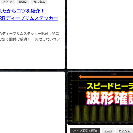
バイク
SC82
カスタム
れたからコツを紹介！
0RRRディープリムステッカー
のディープリムステッカー貼付け第二
ワ無く貼付け成功！ 失敗しないコツ
日
バイク工学＆理論
SC82
カスタム