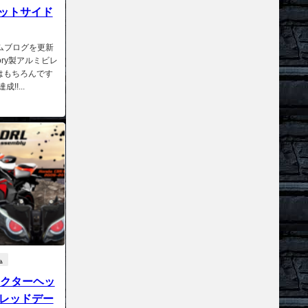
ビレットサイド
タムブログを更新
ory製アルミビレ
はもちろんです
!...
ム
ジェクターヘッ
Dレッドデー