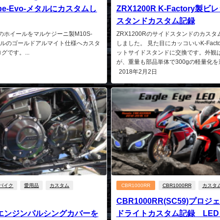
mpe-Evo-メタルにカスタムし
ZRX1200R K-Factory製
スタンドカスタム記録
0Rのホイールをマルケジーニ製M10S-
ZRX1200Rのサイドスタンドのカス
oメタルのゴールドアルマイト仕様へカスタ
しました。 見た目にカッコいいK-Fact
グです。...
ットサイドスタンドに交換です。外観
が、重量も部品単体で300gの軽量化を達成!
2018年2月2日
バイク
愛用品
カスタム
CBR1000RR
CBR1000RR
カスタ
CBR1000RR(SC59)プロ
0Rエンジンパルシングカバーを
ドライトカスタム記録 LE