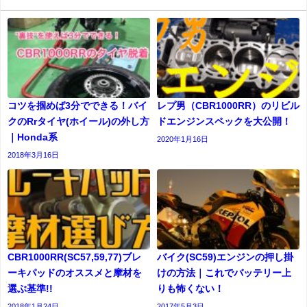
コツを掴めば3分でできる！バイ
レプ男（CBR1000RR）のリビル
クのRrタイヤ(ホイール)の外し方
ドエンジンスペックを大公開！
｜Honda系
2020年1月16日
2018年3月16日
CBR1000RR(SC57,59,77)ブレ
バイク(SC59)エンジンの押し掛
ーキパッドのオススメと摩材を
けの方法｜これでバッテリー上
選ぶ基準!!
りも怖くない！
2018年1月24日
2017年5月3日