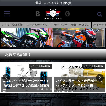
世界一のバイク好きBlog!!
バイク工学＆理論
レース＆サーキット
ツーリング
整備・カスタム
バイクラ
お役立ち記事！
バイク工学＆理論
バイク工学＆理論
バイクのサーキット走行向けサス
MotoGPマシンに採用されている
セッティング｜フロント編
シームレストランスミッションと
は？
2017年12月25日
2018年5月25日