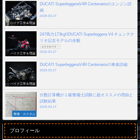
DUCATI SuperleggeraV4R Centenarioのエンジン詳
細
2026.03.27
バイク工学＆理論
247馬力173kg!!DUCATI Superleggera V4 チェンテナ
リオ記念モデルの全貌
おすすめです！
2026.03.27
バイク工学＆理論
DUCATI SuperleggeraV4R Centenarioの車体詳細
2026.03.27
バイク工学＆理論
分数計算機が１級整備士試験に超オススメの理由と
試験結果
2025.04.17
整備・カスタム
プロフィール