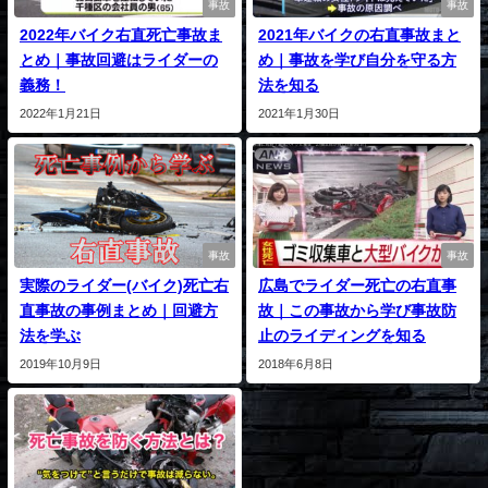
事故
事故
2022年バイク右直死亡事故ま
2021年バイクの右直事故まと
とめ｜事故回避はライダーの
め｜事故を学び自分を守る方
義務！
法を知る
2022年1月21日
2021年1月30日
事故
事故
実際のライダー(バイク)死亡右
広島でライダー死亡の右直事
直事故の事例まとめ｜回避方
故｜この事故から学び事故防
法を学ぶ
止のライディングを知る
2019年10月9日
2018年6月8日