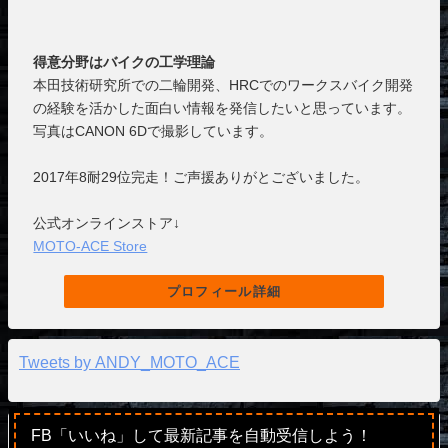
得意分野はバイクの工学理論
本田技術研究所での二輪開発、HRCでのワークスバイク開発
の経験を活かした面白い情報を発信したいと思っています。
写真はCANON 6Dで撮影しています。
2017年8耐29位完走！ご声援ありがとございました。
公式オンラインストア↓
MOTO-ACE Store
プロフィール詳細
Tweets by ANDY_MOTO_ACE
FB「いいね」して最新記事を自動受信しよう！