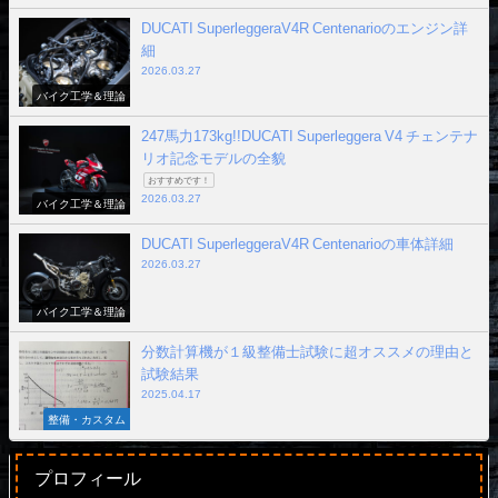
DUCATI SuperleggeraV4R Centenarioのエンジン詳
細
2026.03.27
バイク工学＆理論
247馬力173kg!!DUCATI Superleggera V4 チェンテナ
リオ記念モデルの全貌
おすすめです！
2026.03.27
バイク工学＆理論
DUCATI SuperleggeraV4R Centenarioの車体詳細
2026.03.27
バイク工学＆理論
分数計算機が１級整備士試験に超オススメの理由と
試験結果
2025.04.17
整備・カスタム
プロフィール