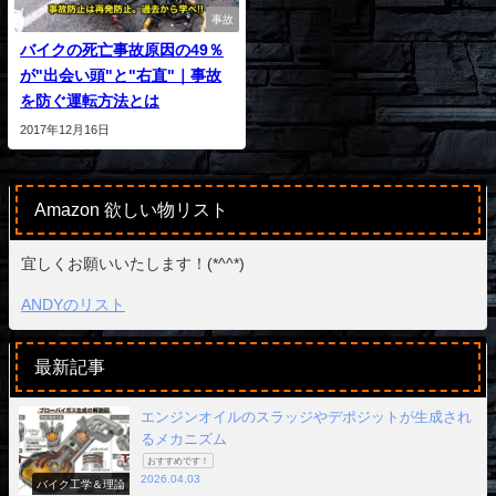
事故
バイクの死亡事故原因の49％
が"出会い頭"と"右直"｜事故
を防ぐ運転方法とは
2017年12月16日
Amazon 欲しい物リスト
宜しくお願いいたします！(*^^*)
ANDYのリスト
最新記事
エンジンオイルのスラッジやデポジットが生成され
るメカニズム
おすすめです！
2026.04.03
バイク工学＆理論