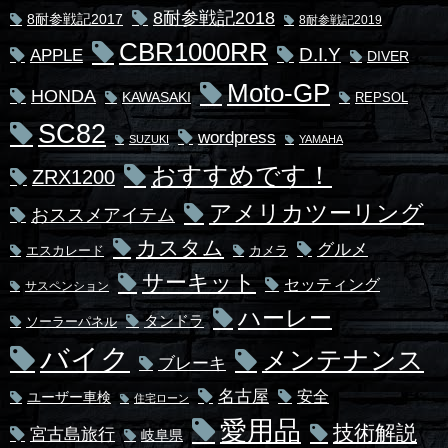
8耐参戦記2018
8耐参戦記2017
8耐参戦記2019
CBR1000RR
D.I.Y
APPLE
DIVER
Moto-GP
HONDA
KAWASAKI
REPSOL
SC82
wordpress
SUZUKI
YAMAHA
おすすめです！
ZRX1200
アメリカツーリング
おススメアイテム
カスタム
グルメ
エスカレード
カメラ
サーキット
セッティング
サスペンション
ハーレー
タンドラ
ソーラーパネル
バイク
メンテナンス
ブレーキ
名古屋
安全
ユーザー車検
住宅ローン
愛用品
技術解説
宮古島旅行
岐阜県