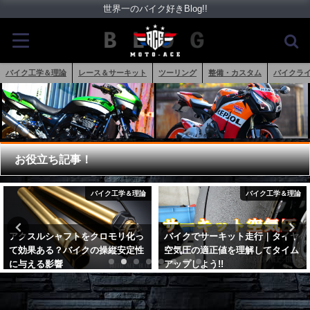
世界一のバイク好きBlog!!
バイク工学＆理論
レース＆サーキット
ツーリング
整備・カスタム
バイクラ
お役立ち記事！
バイク工学＆理論
バイク工学＆理論
バイクでサーキット走行｜タイヤ
馬力の上がるバイク用エンジンオ
空気圧の適正値を理解してタイム
イルTOP5！10馬力アップのXオ
アップしよう!!
イルとは？
2017年6月7日
2023年4月6日