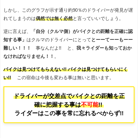
しかし、このグラフが示す通り約90％のドライバーが発見が遅
れてしまうのは
偶然では無く必然
と言っていいでしょう。
逆に言えば、
「自分（クルマ側）がバイクとの距離を正確に認
知する事」
はクルマのドライバーにとって
とーーてーーもーー
難しい！！！
事なんだよ!! と、
我々ライダーも知っておか
なければなりません！！
。
バイクは見つけてもらえない!! バイクは見つけてもらいにく
い!!
この宿命は今後も変わる事は無いと思います。
ドライバーが交差点でバイクとの距離を正
確に把握する事は
不可能
!!
ライダーはこの事を常に忘れるべからず!!