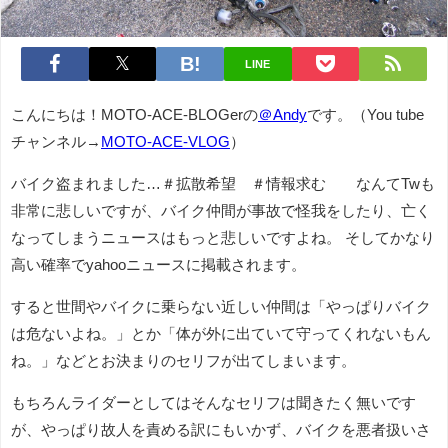
LINE
こんにちは！MOTO-ACE-BLOGerの
＠Andy
です。（You tube
チャンネル→
MOTO-ACE-VLOG
）
バイク盗まれました…＃拡散希望 ＃情報求む なんてTwも
非常に悲しいですが、バイク仲間が事故で怪我をしたり、亡く
なってしまうニュースはもっと悲しいですよね。 そしてかなり
高い確率でyahooニュースに掲載されます。
すると世間やバイクに乗らない近しい仲間は「やっぱりバイク
は危ないよね。」とか「体が外に出ていて守ってくれないもん
ね。」などとお決まりのセリフが出てしまいます。
もちろんライダーとしてはそんなセリフは聞きたく無いです
が、やっぱり故人を責める訳にもいかず、バイクを悪者扱いさ