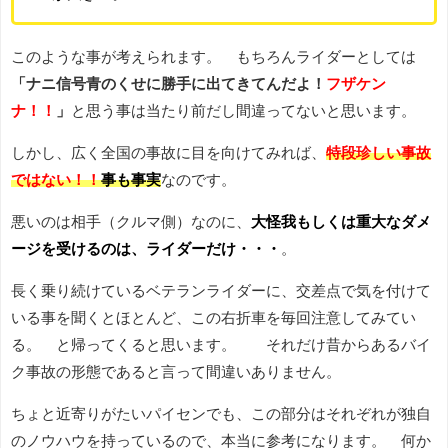
このような事が考えられます。 もちろんライダーとしては
「ナニ信号青のくせに勝手に出てきてんだよ！
フザケン
ナ！！
」
と思う事は当たり前だし間違ってないと思います。
しかし、広く全国の事故に目を向けてみれば、
特段珍しい事故
ではない！！
事も事実
なのです。
悪いのは相手（クルマ側）なのに、
大怪我もしくは重大なダメ
ージを受けるのは、ライダーだけ・・・
。
長く乗り続けているベテランライダーに、交差点で気を付けて
いる事を聞くとほとんど、この右折車を毎回注意してみてい
る。 と帰ってくると思います。 それだけ昔からあるバイ
ク事故の形態であると言って間違いありません。
ちょと近寄りがたいパイセンでも、この部分はそれぞれが独自
のノウハウを持っているので、本当に参考になります。 何か