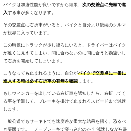
バイクは加速性能が良いですから結果、
次の交差点に先頭で進
入
する事が多くなります。
その交差点に右折車がいると、バイクと自分より後続のクルマ
が視界に入っています。
この時仮にトラックが少し後ろにいると、ドライバーはバイク
が遠くに見えてしまい、間に合わないのに間に合うと勘違いし
て右折を開始してしまいます。
こうなっても止まれるように、自分が
バイクで交差点に一番に
進入する時は必ず右折車の有無を確認
します。
もしウィンカーを出している右折車を認知したら、右折してく
る事を予測して、ブレーキを掛けて止まれるスピードまで減速
します。
一般公道でもサーキトでも速度差が重大な結果を招く、恐るべ
き要因です。 ノーブレーキで突っ込むのか？ 減速しながら最