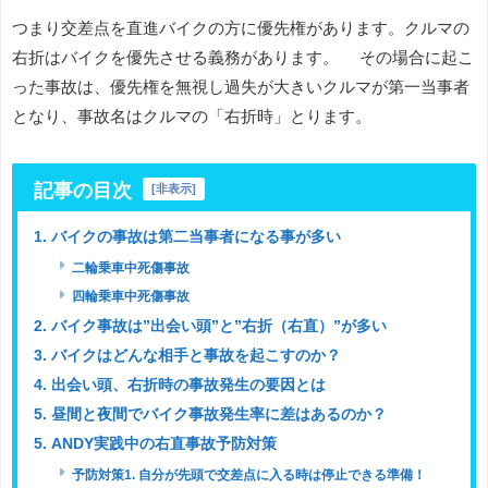
つまり交差点を直進バイクの方に優先権があります。クルマの
右折はバイクを優先させる義務があります。 その場合に起こ
った事故は、優先権を無視し過失が大きいクルマが第一当事者
となり、事故名はクルマの「右折時」とります。
記事の目次
[
非表示
]
1. バイクの事故は第二当事者になる事が多い
二輪乗車中死傷事故
四輪乗車中死傷事故
2. バイク事故は”出会い頭”と”右折（右直）”が多い
3. バイクはどんな相手と事故を起こすのか？
4. 出会い頭、右折時の事故発生の要因とは
5. 昼間と夜間でバイク事故発生率に差はあるのか？
5. ANDY実践中の右直事故予防対策
予防対策1. 自分が先頭で交差点に入る時は停止できる準備！