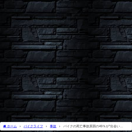
ホーム
バイクライフ
事故
バイクの死亡事故原因の49％が"出会い
頭"と"右直"｜事故を防ぐ運転方法とは