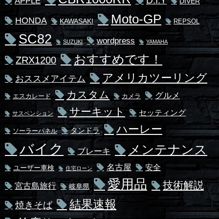
D.I.Y
APPLE
DIVER
Moto-GP
HONDA
KAWASAKI
REPSOL
SC82
wordpress
SUZUKI
YAMAHA
おすすめです！
ZRX1200
アメリカツーリング
おススメアイテム
カスタム
グルメ
エスカレード
カメラ
サーキット
セッティング
サスペンション
ハーレー
タンドラ
ソーラーパネル
バイク
メンテナンス
ブレーキ
名古屋
安全
ユーザー車検
住宅ローン
愛用品
技術解説
宮古島旅行
岐阜県
結果速報
焼きそば