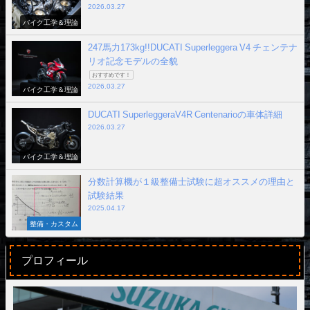
2026.03.27
バイク工学＆理論
247馬力173kg!!DUCATI Superleggera V4 チェンテナ
リオ記念モデルの全貌
おすすめです！
2026.03.27
バイク工学＆理論
DUCATI SuperleggeraV4R Centenarioの車体詳細
2026.03.27
バイク工学＆理論
分数計算機が１級整備士試験に超オススメの理由と
試験結果
2025.04.17
整備・カスタム
プロフィール