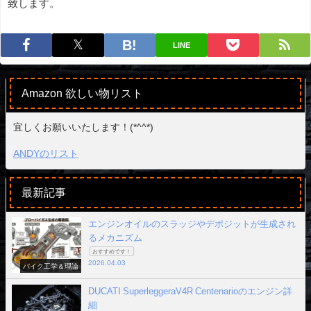
致します。
LINE
Amazon 欲しい物リスト
宜しくお願いいたします！(*^^*)
ANDYのリスト
最新記事
エンジンオイルのスラッジやデポジットが生成され
るメカニズム
おすすめです！
2026.04.03
バイク工学＆理論
DUCATI SuperleggeraV4R Centenarioのエンジン詳
細