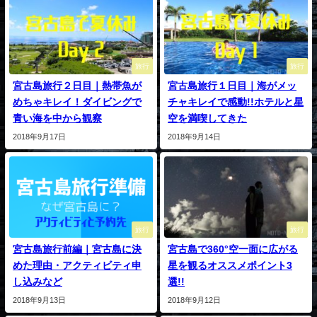
旅行
旅行
宮古島旅行２日目｜熱帯魚が
宮古島旅行１日目｜海がメッ
めちゃキレイ！ダイビングで
チャキレイで感動!!ホテルと星
青い海を中から観察
空を満喫してきた
2018年9月17日
2018年9月14日
旅行
旅行
宮古島旅行前編｜宮古島に決
宮古島で360°空一面に広がる
めた理由・アクティビティ申
星を観るオススメポイント3
し込みなど
選!!
2018年9月13日
2018年9月12日