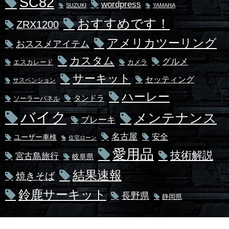
SC82
wordpress
SUZUKI
YAMAHA
おすすめです！
ZRX1200
アメリカツーリング
おススメアイテム
カスタム
グルメ
エスカレード
カメラ
サーキット
セッティング
サスペンション
ハーレー
タンドラ
ソーラーパネル
バイク
メンテナンス
ブレーキ
名古屋
安全
ユーザー車検
住宅ローン
愛用品
技術解説
宮古島旅行
岐阜県
結果速報
焼きそば
鈴鹿サーキット
長野県
静岡県