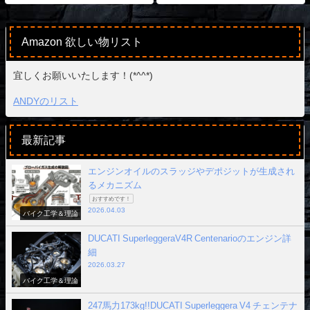
Amazon 欲しい物リスト
宜しくお願いいたします！(*^^*)
ANDYのリスト
最新記事
エンジンオイルのスラッジやデポジットが生成され
るメカニズム
おすすめです！
2026.04.03
バイク工学＆理論
DUCATI SuperleggeraV4R Centenarioのエンジン詳
細
2026.03.27
バイク工学＆理論
247馬力173kg!!DUCATI Superleggera V4 チェンテナ