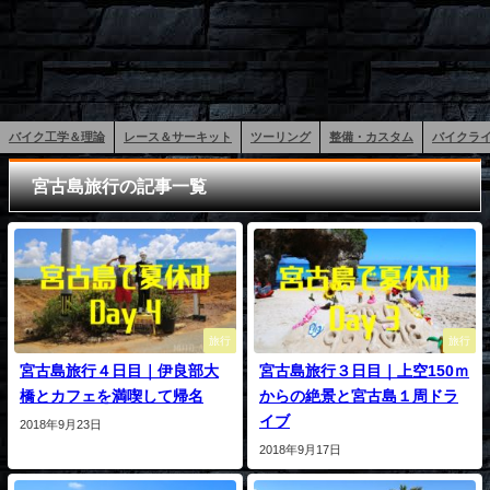
バイク工学＆理論
レース＆サーキット
ツーリング
整備・カスタム
バイクラ
宮古島旅行の記事一覧
旅行
旅行
宮古島旅行４日目｜伊良部大
宮古島旅行３日目｜上空150ｍ
橋とカフェを満喫して帰名
からの絶景と宮古島１周ドラ
イブ
2018年9月23日
2018年9月17日