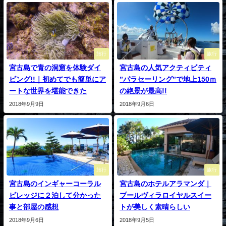
旅行
旅行
宮古島で青の洞窟を体験ダイ
宮古島の人気アクティビティ
ビング!!｜初めてでも簡単にア
”パラセーリング”で地上150ｍ
ートな世界を堪能できた
の絶景が最高!!
2018年9月9日
2018年9月6日
旅行
旅行
宮古島のインギャーコーラル
宮古島のホテルアラマンダ｜
ビレッジに２泊して分かった
プールヴィラロイヤルスイー
事と部屋の感想
トが美しく素晴らしい
2018年9月6日
2018年9月5日