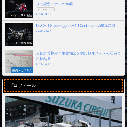
リオ記念モデルの全貌
おすすめです！
2026.03.27
バイク工学＆理論
DUCATI SuperleggeraV4R Centenarioの車体詳細
2026.03.27
バイク工学＆理論
分数計算機が１級整備士試験に超オススメの理由と
試験結果
2025.04.17
整備・カスタム
プロフィール