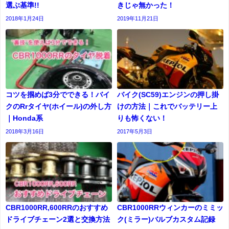
選ぶ基準!!
きじゃ無かった！
2018年1月24日
2019年11月21日
コツを掴めば3分でできる！バイ
バイク(SC59)エンジンの押し掛
クのRrタイヤ(ホイール)の外し方
けの方法｜これでバッテリー上
｜Honda系
りも怖くない！
2018年3月16日
2017年5月3日
CBR1000RR,600RRのおすすめ
CBR1000RRウィンカーのミミッ
ドライブチェーン2選と交換方法
ク(ミラー)バルブカスタム記録