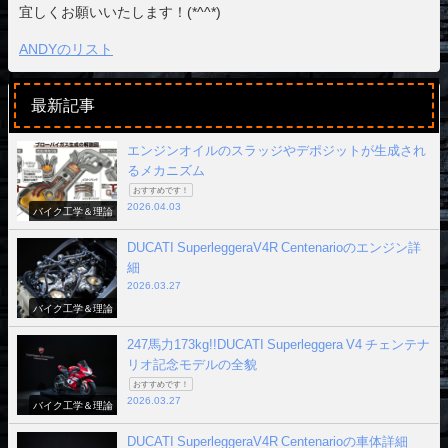
宜しくお願いいたします！(*^^*)
ANDYのリスト
最新記事
エンジンオイルのスラッジやデポジットが生成され
るメカニズム
おすすめです！
2026.04.03
バイク工学＆理論
DUCATI SuperleggeraV4R Centenarioのエンジン詳
細
2026.03.27
バイク工学＆理論
247馬力173kg!!DUCATI Superleggera V4 チェンテナ
リオ記念モデルの全貌
おすすめです！
2026.03.27
バイク工学＆理論
DUCATI SuperleggeraV4R Centenarioの車体詳細