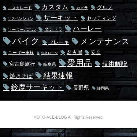
カスタム
グルメ
エスカレード
カメラ
サーキット
セッティング
サスペンション
ハーレー
タンドラ
ソーラーパネル
バイク
メンテナンス
ブレーキ
名古屋
安全
ユーザー車検
住宅ローン
愛用品
技術解説
宮古島旅行
岐阜県
結果速報
焼きそば
鈴鹿サーキット
長野県
静岡県
MOTO-ACE-BLOG All Rights Reserved.