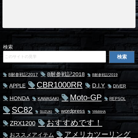
検索
検索
8耐参戦記2018
8耐参戦記2017
8耐参戦記2019
CBR1000RR
D.I.Y
APPLE
DIVER
Moto-GP
HONDA
KAWASAKI
REPSOL
SC82
wordpress
SUZUKI
YAMAHA
おすすめです！
ZRX1200
アメリカツーリング
おススメアイテム