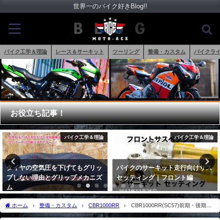
世界一のバイク好きBlog!!
バイク工学＆理論
レース＆サーキット
ツーリング
整備・カスタム
バイクラ
お役立ち記事！
バイク工学＆理論
バイク工学＆理論
バイクのサーキット走行向けサス
247馬力173kg!!DUCATI
セッティング｜フロント編
Superleggera V4 チェンテナリオ
記念モデルの全貌
2017年12月25日
2026年3月27日
ホーム
整備・カスタム
CBR1000RR
CBR1000RR(SC57)前期・後期の
ECUフルパワー化リミッターカットの配線図と方法