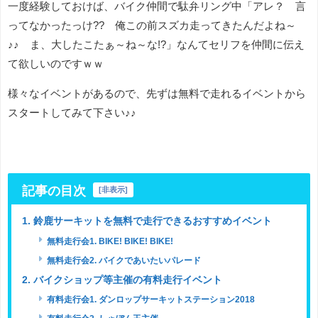
一度経験しておけば、バイク仲間で駄弁リング中「アレ？ 言
ってなかったっけ?? 俺この前スズカ走ってきたんだよね～
♪♪ ま、大したこたぁ～ね～な!?」なんてセリフを仲間に伝え
て欲しいのですｗｗ
様々なイベントがあるので、先ずは無料で走れるイベントから
スタートしてみて下さい♪♪
記事の目次
[
非表示
]
1. 鈴鹿サーキットを無料で走行できるおすすめイベント
無料走行会1. BIKE! BIKE! BIKE!
無料走行会2. バイクであいたいパレード
2. バイクショップ等主催の有料走行イベント
有料走行会1. ダンロップサーキットステーション2018