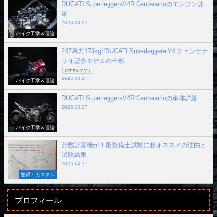
DUCATI SuperleggeraV4R Centenarioのエンジン詳
細
2026.03.27
バイク工学＆理論
247馬力173kg!!DUCATI Superleggera V4 チェンテナ
リオ記念モデルの全貌
おすすめです！
2026.03.27
バイク工学＆理論
DUCATI SuperleggeraV4R Centenarioの車体詳細
2026.03.27
バイク工学＆理論
分数計算機が１級整備士試験に超オススメの理由と
試験結果
2025.04.17
整備・カスタム
プロフィール