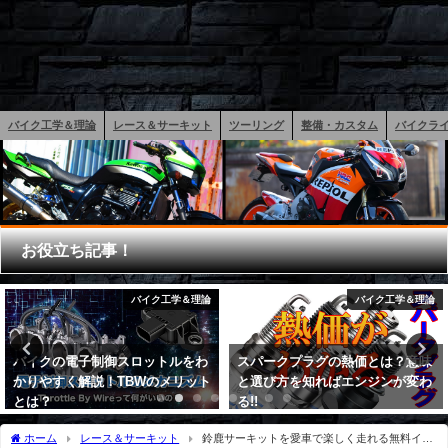
バイク工学＆理論
レース＆サーキット
ツーリング
整備・カスタム
バイクラ
お役立ち記事！
バイク工学＆理論
バイク工学＆理論
バイクの電子制御スロットルをわ
スパークプラグの熱価とは？意味
かりやすく解説！TBWのメリット
と選び方を知ればエンジンが変わ
とは？
る!!
2019年7月19日
2018年3月11日
ホーム
レース＆サーキット
鈴鹿サーキットを愛車で楽しく走れる無料イベ