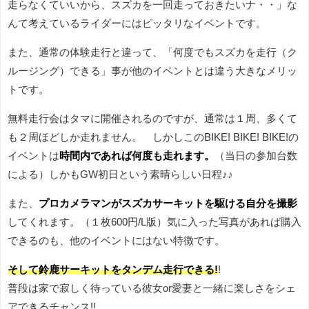
走らなくていいから、スズカを一回走っておきたいナ・・」な
んて考えているライダーにはピッタリなイベントです。
また、通常の体験走行と違って、「何度でもスズカを走行（ク
ルージング）できる」事が他のイベントとは違う大きなメリッ
トです。
無料走行会はタマに開催されるのですが、通常は１周、多くて
も２周ほどしか走れません。 しかしこのBIKE! BIKE! BIKE!の
イベントは
時間内であれば何度も走れます。
（当日の参加台数
による）しかもGW初日という素晴らしい日程♪♪
また、
プロカメラマンがスズカサーキットを駆ける自分を撮影
してくれます。（１枚600円/L版）気に入った写真があれば購入
できるのも、他のイベントにはない特徴です。
そして鈴鹿サーキットをタンデム走行できる!
!
普段は家で寂しく待っている彼女or愛妻と一緒に楽しさをシェ
アできるチャンス!!