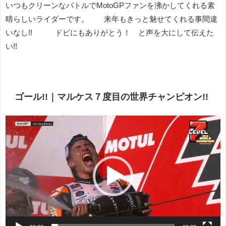
いつもクリーンなバトルでMotoGPファンを沸かしてくれる素
晴らしいライダーです。 来年もきっと魅せてくれる事間違
いなし!! ドビにもありがとう！ と声を大にして伝えた
い!!
ゴール!!｜マルケス７度目の世界チャンピオン!!
動
画
プ
レ
ー
ヤ
ー