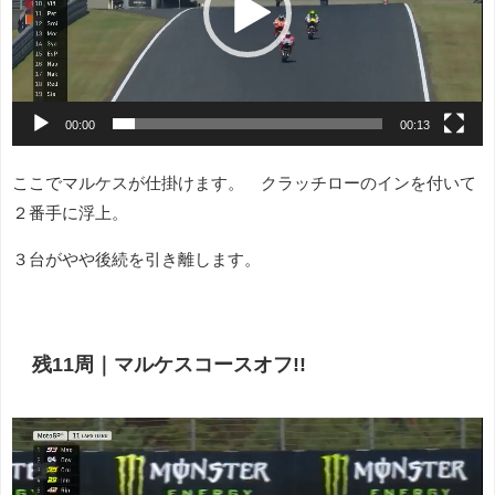
ー
ヤ
ー
00:00
00:13
ここでマルケスが仕掛けます。 クラッチローのインを付いて
２番手に浮上。
３台がやや後続を引き離します。
残11周｜マルケスコースオフ!!
動
画
プ