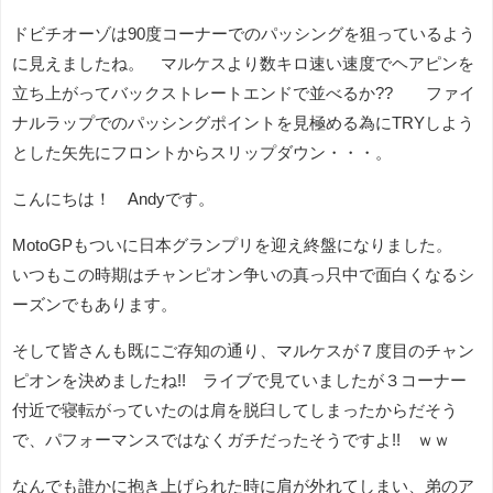
ドビチオーゾは90度コーナーでのパッシングを狙っているよう
に見えましたね。 マルケスより数キロ速い速度でヘアピンを
立ち上がってバックストレートエンドで並べるか?? ファイ
ナルラップでのパッシングポイントを見極める為にTRYしよう
とした矢先にフロントからスリップダウン・・・。
こんにちは！ Andyです。
MotoGPもついに日本グランプリを迎え終盤になりました。
いつもこの時期はチャンピオン争いの真っ只中で面白くなるシ
ーズンでもあります。
そして皆さんも既にご存知の通り、マルケスが７度目のチャン
ピオンを決めましたね!! ライブで見ていましたが３コーナー
付近で寝転がっていたのは肩を脱臼してしまったからだそう
で、パフォーマンスではなくガチだったそうですよ!! ｗｗ
なんでも誰かに抱き上げられた時に肩が外れてしまい、弟のア