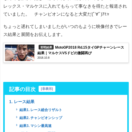
レックス・マルケスに入れてもらって事なきを得たと報道され
ていました。 チャンピオンになると大変だ(ﾟ∀ﾟ)ｱﾋｬ
ちょっと遅れてしまいましたがいつのもように映像付きでレー
ス結果と展開をお伝えします。
MotoGP2018 Rd.15タイGPチャーンレース
前戦結果
結果｜マルケスVSドビの激闘再び
2018.10.8
記事の目次
[
非表示
]
1. レース結果
結果1. レース総合リザルト
結果2. チャンピオンシップ
結果3. マシン最高速