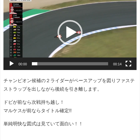
画
プ
レ
ー
ヤ
ー
00:00
00:14
チャンピオン候補の２ライダーがペースアップを図りファステ
ストラップを出しながら後続を引き離します。
ドビが前なら次戦持ち越し！
マルケスが前ならタイトル確定!!
単純明快な図式は見ていて面白い！！