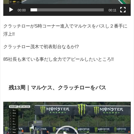
00:00
00:11
クラッチローがS時コーナー進入でマルケスをパスし２番手に
浮上!!
クラッチロー茂木で初表彰台なるか!?
85社長も来ている事だし全力でアピールしたいところ!!
残13周｜マルケス、クラッチローをパス
動
画
プ
レ