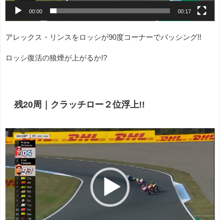
00:00
00:17
アレックス・リンスをロッシが90度コーナーでパッシング!!
ロッシ復活の狼煙が上がるか!?
残20周｜クラッチロー２位浮上!!
動
画
プ
レ
ー
ヤ
ー