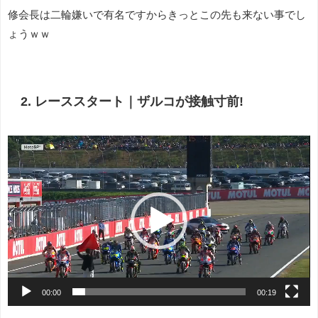
修会長は二輪嫌いで有名ですからきっとこの先も来ない事でし
ょうｗｗ
2. レーススタート｜ザルコが接触寸前!
動
画
プ
レ
ー
ヤ
ー
00:00
00:19