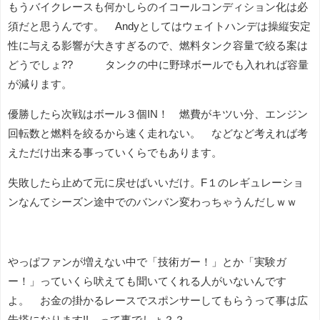
もうバイクレースも何かしらのイコールコンディション化は必
須だと思うんです。 Andyとしてはウェイトハンデは操縦安定
性に与える影響が大きすぎるので、燃料タンク容量で絞る案は
どうでしょ?? タンクの中に野球ボールでも入れれば容量
が減ります。
優勝したら次戦はボール３個IN！ 燃費がキツい分、エンジン
回転数と燃料を絞るから速く走れない。 などなど考えれば考
えただけ出来る事っていくらでもあります。
失敗したら止めて元に戻せばいいだけ。F１のレギュレーショ
ンなんてシーズン途中でのバンバン変わっちゃうんだしｗｗ
やっぱファンが増えない中で「技術ガー！」とか「実験ガ
ー！」っていくら吠えても聞いてくれる人がいないんです
よ。 お金の掛かるレースでスポンサーしてもらうって事は広
告塔になります!! って事でしょ？？