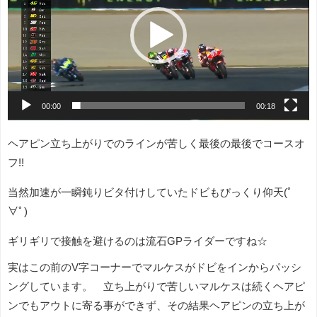
レ
ー
ヤ
ー
00:00
00:18
ヘアピン立ち上がりでのラインが苦しく最後の最後でコースオ
フ!!
当然加速が一瞬鈍りビタ付けしていたドビもびっくり仰天(ﾟ
∀ﾟ)
ギリギリで接触を避けるのは流石GPライダーですね☆
実はこの前のV字コーナーでマルケスがドビをインからパッシ
ングしています。 立ち上がりで苦しいマルケスは続くヘアピ
ンでもアウトに寄る事ができず、その結果ヘアピンの立ち上が