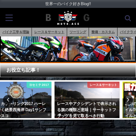
世界一のバイク好きBlog!!
バイク工学＆理論
レース＆サーキット
ツーリング
整備・カスタム
バイクラ
お役立ち記事！
レース＆サーキット
バイク工学＆理論
レース中アクシデントで表示され
馬力の上がるバイク用エンジンオ
る旗の種類と意味｜サーキットフ
イルTOP5！10馬力アップのXオ
ラッグを見て取るべき行動
イルとは？
2017年9月13日
2023年4月6日