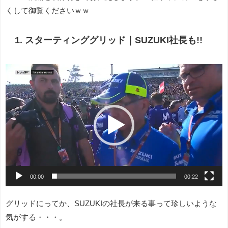
くして御覧くださいｗｗ
1. スターティンググリッド｜SUZUKI社長も!!
動
画
プ
レ
ー
ヤ
ー
00:00
00:22
グリッドにってか、SUZUKIの社長が来る事って珍しいような
気がする・・・。