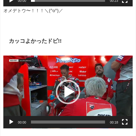
00:00
00:23
オメデトウ〜！！！＼(^o^)／
カッコよかったドビ!!
動
画
プ
レ
ー
ヤ
ー
00:00
00:18