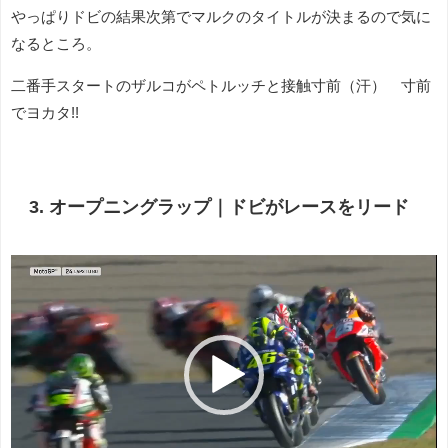
やっぱりドビの結果次第でマルクのタイトルが決まるので気に
なるところ。
二番手スタートのザルコがペトルッチと接触寸前（汗） 寸前
でヨカタ!!
3. オープニングラップ｜ドビがレースをリード
動
画
プ
レ
ー
ヤ
ー