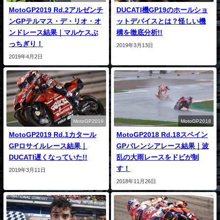
MotoGP2019 Rd.2アルゼンチ
DUCATI機GP19のホールショ
ンGPテルマス・デ・リオ・オ
ットデバイスとは？怪しい機
ンドレース結果｜マルケスぶ
構を徹底分析!!
っちぎり！
2019年3月13日
2019年4月2日
MotoGP2019
MotoGP2018
MotoGP2019 Rd.1カタール
MotoGP2018 Rd.18スペイン
GPロサイルレース結果｜
GPバレンシアレース結果｜波
DUCATI遅くなっていた!!
乱の大雨レースをドビが制
す！
2019年3月11日
2018年11月26日