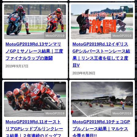
MotoGP2019
MotoGP2019
MotoGP2019Rd.13サンマリ
MotoGP2019Rd.12イギリス
ノGPミサノレース結果｜三度
GPシルバーストーンレース結
ファイナルラップの激闘
果｜リンス王者を征して２度
目V
2019年9月17日
2019年8月26日
MotoGP2019
MotoGP2019
MotoGP2019Rd.11オースト
MotoGP2019Rd.10チェコGP
リアGPレッドブルリンクレー
ブルノレース結果｜マルケス
ス結果｜２年連続のドッグフ
今季６勝目!!