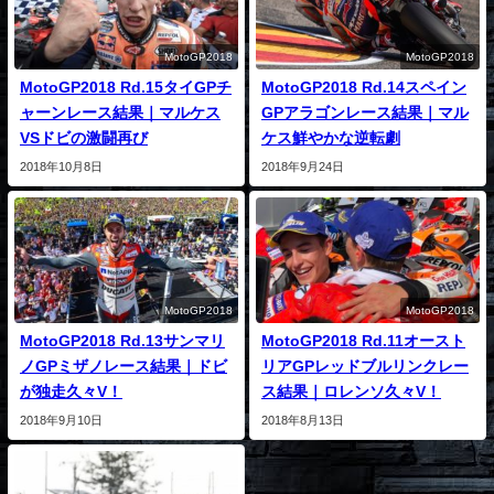
MotoGP2018
MotoGP2018
MotoGP2018 Rd.15タイGPチ
MotoGP2018 Rd.14スペイン
ャーンレース結果｜マルケス
GPアラゴンレース結果｜マル
VSドビの激闘再び
ケス鮮やかな逆転劇
2018年10月8日
2018年9月24日
MotoGP2018
MotoGP2018
MotoGP2018 Rd.13サンマリ
MotoGP2018 Rd.11オースト
ノGPミザノレース結果｜ドビ
リアGPレッドブルリンクレー
が独走久々V！
ス結果｜ロレンソ久々V！
2018年9月10日
2018年8月13日