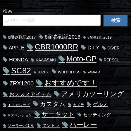
検索
検索
8耐参戦記2018
8耐参戦記2017
8耐参戦記2019
CBR1000RR
D.I.Y
APPLE
DIVER
Moto-GP
HONDA
KAWASAKI
REPSOL
SC82
wordpress
SUZUKI
YAMAHA
おすすめです！
ZRX1200
アメリカツーリング
おススメアイテム
カスタム
グルメ
エスカレード
カメラ
サーキット
セッティング
サスペンション
ハーレー
タンドラ
ソーラーパネル