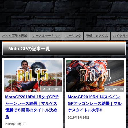
バイク工学＆理論
レース＆サーキット
ツーリング
整備・カスタム
バイクラ
Moto-GPの記事一覧
MotoGP2019
MotoGP2019
MotoGP2019Rd.15タイGPチ
MotoGP2019Rd.14スペイン
ャーンレース結果｜マルケス
GPアラゴンレース結果｜マル
優勝で８回目のタイトル決め
ケスタイトル大手!!
る
2019年9月24日
2019年10月8日