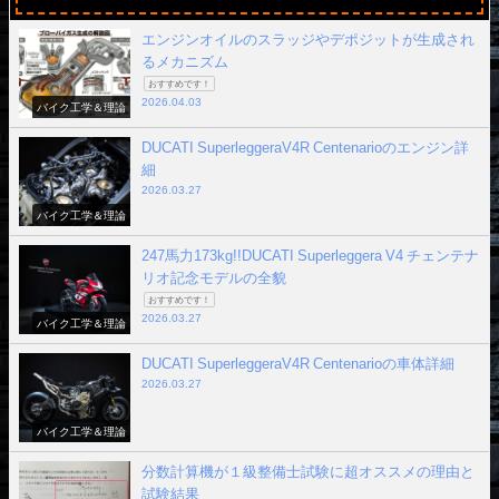
エンジンオイルのスラッジやデポジットが生成され
るメカニズム
おすすめです！
2026.04.03
バイク工学＆理論
DUCATI SuperleggeraV4R Centenarioのエンジン詳
細
2026.03.27
バイク工学＆理論
247馬力173kg!!DUCATI Superleggera V4 チェンテナ
リオ記念モデルの全貌
おすすめです！
2026.03.27
バイク工学＆理論
DUCATI SuperleggeraV4R Centenarioの車体詳細
2026.03.27
バイク工学＆理論
分数計算機が１級整備士試験に超オススメの理由と
試験結果