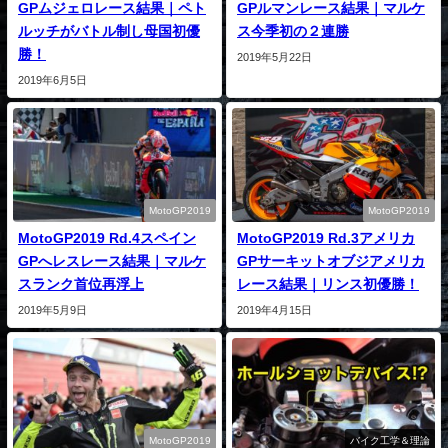
GPムジェロレース結果｜ペト
GPルマンレース結果｜マルケ
ルッチがバトル制し母国初優
ス今季初の２連勝
勝！
2019年5月22日
2019年6月5日
MotoGP2019
MotoGP2019
MotoGP2019 Rd.4スペイン
MotoGP2019 Rd.3アメリカ
GPへレスレース結果｜マルケ
GPサーキットオブジアメリカ
スランク首位再浮上
レース結果｜リンス初優勝！
2019年5月9日
2019年4月15日
MotoGP2019
バイク工学＆理論