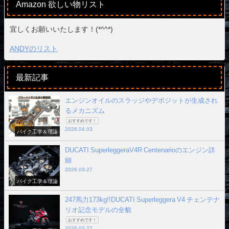
Amazon 欲しい物リスト
宜しくお願いいたします！(*^^*)
ANDYのリスト
最新記事
エンジンオイルのスラッジやデポジットが生成され
るメカニズム
おすすめです！
2026.04.03
バイク工学＆理論
DUCATI SuperleggeraV4R Centenarioのエンジン詳
細
2026.03.27
バイク工学＆理論
247馬力173kg!!DUCATI Superleggera V4 チェンテナ
リオ記念モデルの全貌
おすすめです！
2026.03.27