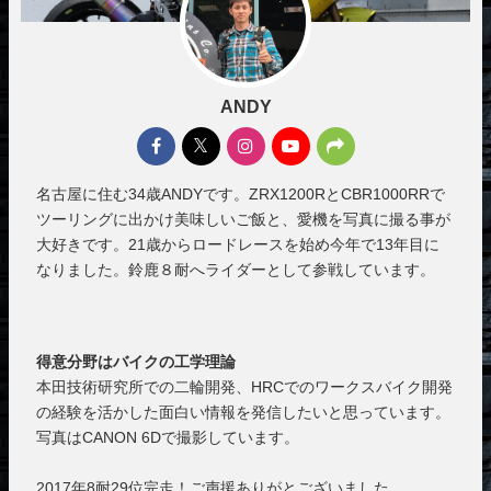
ANDY
名古屋に住む34歳ANDYです。ZRX1200RとCBR1000RRで
ツーリングに出かけ美味しいご飯と、愛機を写真に撮る事が
大好きです。21歳からロードレースを始め今年で13年目に
なりました。鈴鹿８耐へライダーとして参戦しています。
得意分野はバイクの工学理論
本田技術研究所での二輪開発、HRCでのワークスバイク開発
の経験を活かした面白い情報を発信したいと思っています。
写真はCANON 6Dで撮影しています。
2017年8耐29位完走！ご声援ありがとございました。