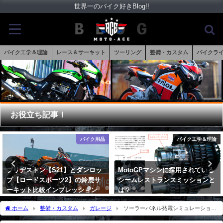
世界一のバイク好きBlog!!
バイク工学＆理論
レース＆サーキット
ツーリング
整備・カスタム
バイクラ
お役立ち記事！
バイク工学＆理論
バイク工学＆理論
MotoGPマシンに採用されている
2022年モデルCBR1000RR-Rの変
シームレストランスミッションと
化点まとめ
は？
2021年11月24日
2018年5月25日
ホーム
整備・カスタム
ガレージ
ソーラーパネル発電シミュレーション
を公開｜新日本住設の実力は？