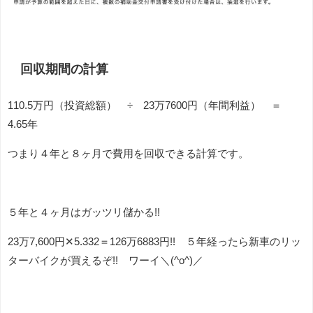
回収期間の計算
110.5万円（投資総額） ÷ 23万7600円（年間利益） ＝
4.65年
つまり４年と８ヶ月で費用を回収できる計算です。
５年と４ヶ月はガッツリ儲かる!!
23万7,600円✕5.332＝126万6883円!! ５年経ったら新車のリッ
ターバイクが買えるぞ!! ワーイ＼(^o^)／