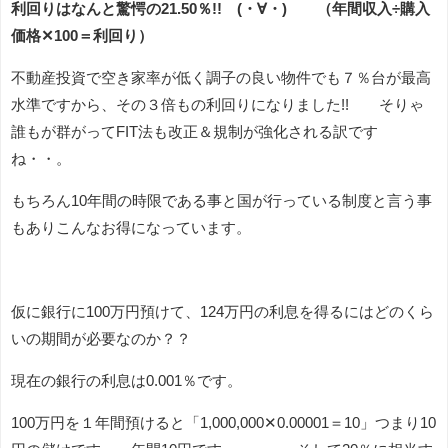
利回りはなんと驚愕の21.50％!! (・∀・) （年間収入÷購入
価格✕100＝利回り）
不動産投資で空き家率が低く調子の良い物件でも７％台が最高
水準ですから、その３倍もの利回りになりました!! そりゃ
誰もが群がってFIT法も改正＆規制が強化される訳です
ね・・。
もちろん10年間の時限である事と国が行っている制度と言う事
もありこんなお得になっています。
仮に銀行に100万円預けて、124万円の利息を得るにはどのくら
いの期間が必要なのか？？
現在の銀行の利息は0.001％です。
100万円を１年間預けると「1,000,000✕0.00001＝10」つまり10