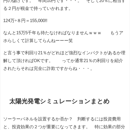
円の儲けです。 年間10円です・・・。 そして20％に相当す
る２円が税金で持っていかれます。
124万÷８円＝155,000!!
なんと15万5千年も待たなければなりませんｗｗｗ もうア
ホらしくて計算してらんねーーー笑
と言う事で利回り21％がどれほど強烈なインパクトがあるか理
解して頂ければOKです。 ってか通常21％の利回りを紹介
されたらそれは完全に詐欺ですからね・・・。
太陽光発電シミュレーションまとめ
ソーラーパネルを設置するか否か？ 判断するには投資費用
と、投資効果の２つが重要になってきます。 特に効果の部分