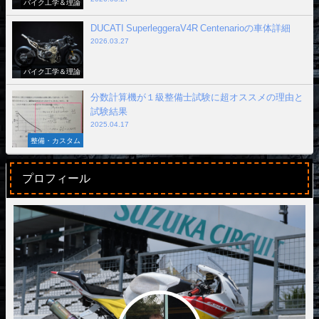
バイク工学＆理論
DUCATI SuperleggeraV4R Centenarioの車体詳細
2026.03.27
バイク工学＆理論
分数計算機が１級整備士試験に超オススメの理由と
試験結果
2025.04.17
整備・カスタム
プロフィール