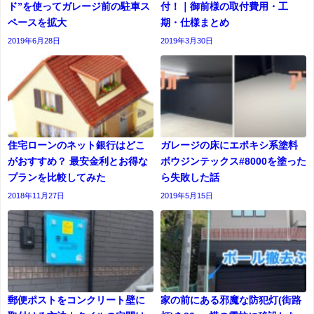
ド”を使ってガレージ前の駐車ス
付！｜御前様の取付費用・工
ペースを拡大
期・仕様まとめ
2019年6月28日
2019年3月30日
住宅ローンのネット銀行はどこ
ガレージの床にエポキシ系塗料
がおすすめ？ 最安金利とお得な
ボウジンテックス#8000を塗った
プランを比較してみた
ら失敗した話
2018年11月27日
2019年5月15日
郵便ポストをコンクリート壁に
家の前にある邪魔な防犯灯(街路