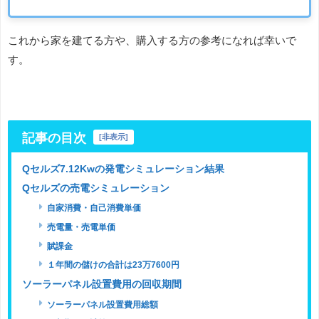
これから家を建てる方や、購入する方の参考になれば幸いで
す。
記事の目次
[
非表示
]
Qセルズ7.12Kwの発電シミュレーション結果
Qセルズの売電シミュレーション
自家消費・自己消費単価
売電量・売電単価
賦課金
１年間の儲けの合計は23万7600円
ソーラーパネル設置費用の回収期間
ソーラーパネル設置費用総額