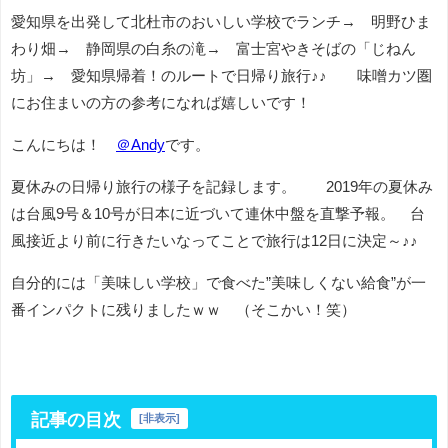
愛知県を出発して北杜市のおいしい学校でランチ→ 明野ひま
わり畑→ 静岡県の白糸の滝→ 富士宮やきそばの「じねん
坊」→ 愛知県帰着！のルートで日帰り旅行♪♪ 味噌カツ圏
にお住まいの方の参考になれば嬉しいです！
こんにちは！
＠Andy
です。
夏休みの日帰り旅行の様子を記録します。 2019年の夏休み
は台風9号＆10号が日本に近づいて連休中盤を直撃予報。 台
風接近より前に行きたいなってことで旅行は12日に決定～♪♪
自分的には「美味しい学校」で食べた”美味しくない給食”が一
番インパクトに残りましたｗｗ （そこかい！笑）
記事の目次
[
非表示
]