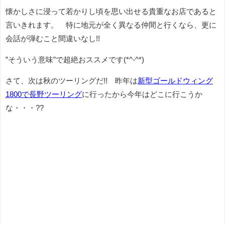
懐かしさに浸って若かりし頃を思い出せる貴重なお店であると
言いきれます。 特に地元が全く異なる仲間と行くなら、更に
会話が弾むこと間違いなし!!
”そういう意味”で超絶おススメです(*^-^*)
さて、次は秋のツーリングだ!! 昨年は
新型ゴールドウィング
1800で長野ツーリング
に行ったから今年はどこに行こうか
な・・・??