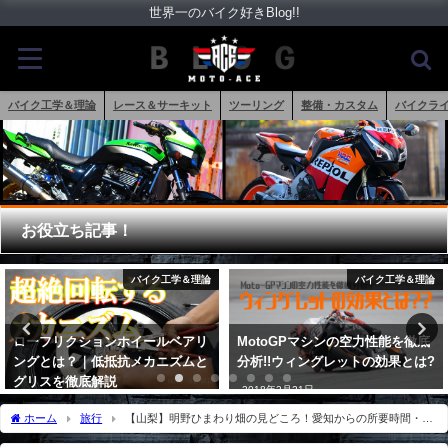
世界一のバイク好きBlog!!
バイク工学＆理論
レース＆サーキット
ツーリング
整備・カスタム
バイクラ
お役立ち記事！
バイク工学＆理論
バイク工学＆理論
MotoGPマシンの空力性能を徹底
タイヤの空気圧を下げてもグリッ
分析!!ウィングレットの効果とは?
プしない理由とグリップメカニズ
ム
2018年2月21日
2023年1月3日
ホーム
旅行
【山梨】明野ひまわり畑の見どころ！愛知からの所要時間・費
用・ルートまとめ