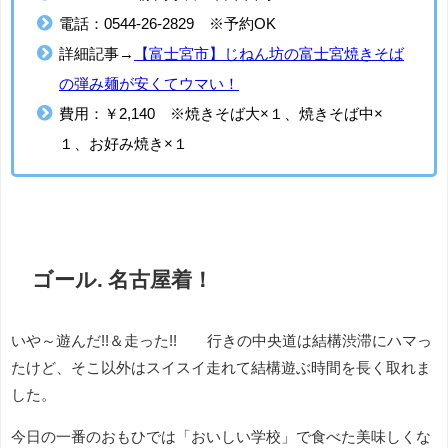
電話：0544-26-2829 ※予約OK
詳細記事→
【富士宮市】じねん坊の富士宮焼きそば
の弾み麺が安くてウマい！
費用：￥2,140 ※焼きそば大×１、焼きそば中×
１、お好み焼き×１
ゴール. 名古屋着！
いや～遊んだ!!＆走った!! 行きの中央道は結構渋滞にハマっ
たけど、そこ以外はスイスイ走れて結構遊ぶ時間を長く取れま
した。
今日の一番のおもひでは「おいしい学校」で食べた美味しくな