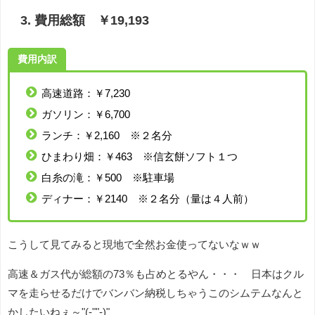
3. 費用総額 ￥19,193
費用内訳
高速道路：￥7,230
ガソリン：￥6,700
ランチ：￥2,160 ※２名分
ひまわり畑：￥463 ※信玄餅ソフト１つ
白糸の滝：￥500 ※駐車場
ディナー：￥2140 ※２名分（量は４人前）
こうして見てみると現地で全然お金使ってないなｗｗ
高速＆ガス代が総額の73％も占めとるやん・・・ 日本はクル
マを走らせるだけでバンバン納税しちゃうこのシムテムなんと
かしたいねぇ～"(-""-)"