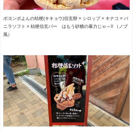
ポヨンポよんの桔梗(キキョウ)信玄餅 × シロップ × キナコ × バ
ニラソフト × 桔梗信玄バー はもう砂糖の暴力じゃ～!! （ノブ
風）