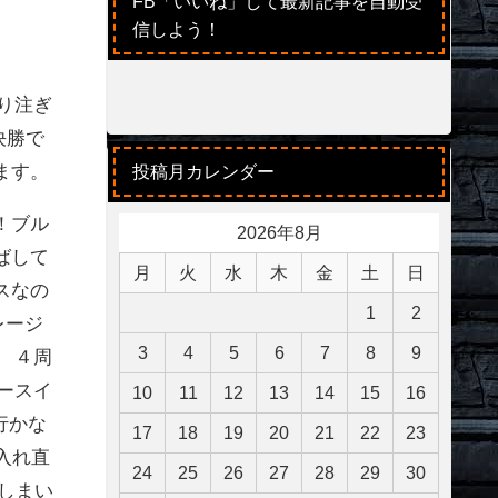
FB「いいね」して最新記事を自動受
信しよう！
り注ぎ
決勝で
ます。
投稿月カレンダー
！ブル
2026年8月
ばして
月
火
水
木
金
土
日
スなの
1
2
レージ
3
4
5
6
7
8
9
。 ４周
コースイ
10
11
12
13
14
15
16
行かな
17
18
19
20
21
22
23
入れ直
24
25
26
27
28
29
30
しまい