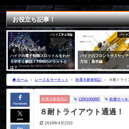
お役立ち記事！
論
バイク工学＆理論
バイク
バイクの電子制御スロットルをわか
バイクのフロントサスセッテ
りやすく解説！TBWのメリットと
方法｜基本編
は？
2017年12月8日
2019年7月19日
ホーム
レース＆サーキット
鈴鹿８耐参戦記
８耐トライ
鈴鹿８耐参戦記
CBR1000RR
鈴鹿サーキ
Facebook
８耐トライアウト通過！
post
2018年4月23日