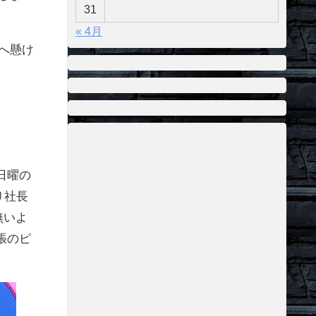
31
« 4月
耐へ懸け
日曜の
り社長
無いよ
張のピ