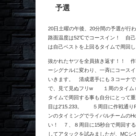
予選
20日土曜の午後、20分間の予選が行
路面温度は52℃でコースイン！ 自己ベ
は自己ベストを上回るタイムで周回し
抜かれたヤツを全員抜き返す！！ 作
ーシグナルに変わり、一斉にコースイ
いきます。 清成選手にも３コーナで
で、見て見ぬフリw １周のタイム
タイムで周回する事も自分にとって重要
目は2'15.233。 ５周目に作戦通
ンのタイミングでライバルチームのHond
い！ ７、８周目に15秒台で周回す
してアタックを試みましたが、MCシ