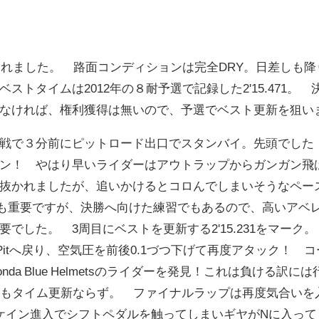
われました。 路面コンディションは完全DRY。日差しも降
ストタイムは2012年の８耐予選で記録した2'15.471。 
なければ、権利獲得は無いので、予選でベスト更新を狙い
戦で３分前にピットロード出口でスタンバイ。先頭でした
ン！ やはり早いライダーはアウトラップからガンガン飛
抜かれましたが、追いかけるとコロんでしまいそうなペー
も重要ですが、決勝へ向けた練習でもあるので、高いアベ
でした。 3周目にベストを更新する2'15.231をマーク
りPitへ戻り、空気圧を前後0.1づつ下げて再度アタック！ 
a Blue Helmetsのライダーを発見！これは負ける訳には
るもタイム更新ならず。 ファイナルラップは再度気合いを
ケイン進入でシフトペダルを触ってしまいギヤがNに入って