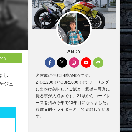
ANDY
edly
まし
名古屋に住む34歳ANDYです。
ZRX1200RとCBR1000RRでツーリング
ケジュ
に出かけ美味しいご飯と、愛機を写真に
撮る事が大好きです。21歳からロードレ
ースを始め今年で13年目になりました。
鈴鹿８耐へライダーとして参戦していま
す。