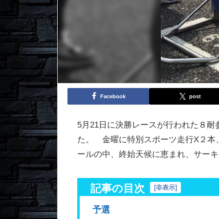
Facebook
post
5月21日に決勝レースが行われた８
た。 金曜に特別スポーツ走行X２本
ールの中、終始天候に恵まれ、サーキ
記事の目次
[
非表示
]
予選