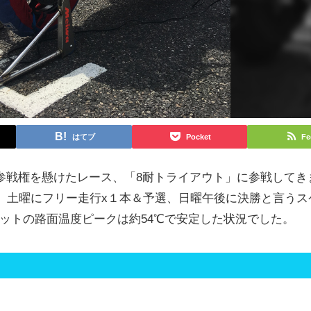
はてブ
Pocket
Fe
耐参戦権を懸けたレース、「8耐トライアウト」に参戦してき
、土曜にフリー走行x１本＆予選、日曜午後に決勝と言うス
ットの路面温度ピークは約54℃で安定した状況でした。