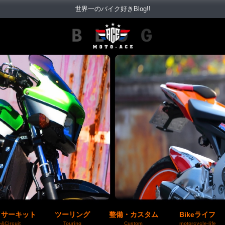
世界一のバイク好きBlog!!
＆サーキット
ツーリング
整備・カスタム
Bikeライフ
&Circuit
Touring
Custom
motorcycle-life