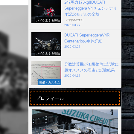
247馬力173kg!!DUCATI
Superleggera V4 チェンテナリ
オ記念モデルの全貌
バイク工学＆理論
おすすめです！
2026.03.27
DUCATI SuperleggeraV4R
Centenarioの車体詳細
2026.03.27
バイク工学＆理論
分数計算機が１級整備士試験に
超オススメの理由と試験結果
2025.04.17
整備・カスタム
プロフィール