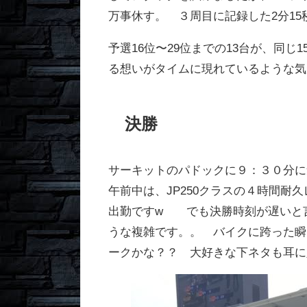
万事休す。 ３周目に記録した2分15
予選16位〜29位までの13台が、同
る想いがタイムに現れているような気
決勝
サーキットのパドックに９：３０分に
午前中は、JP250クラスの４時間
出勤ですw でも決勝時刻が遅いと
うな複雑です。。 バイクに跨った瞬
ークかな？？ 大好きな下ネタも耳に