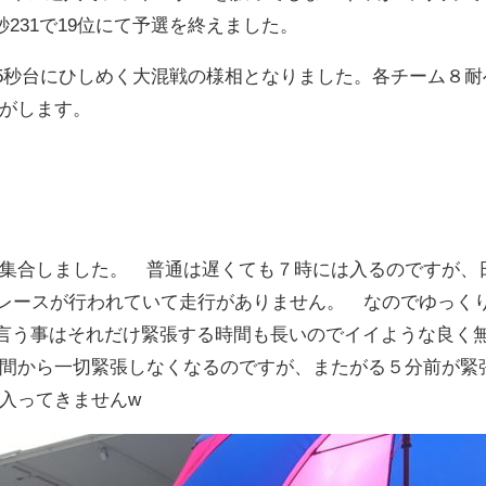
秒231で19位にて予選を終えました。
じ15秒台にひしめく大混戦の様相となりました。各チーム８
がします。
集合しました。 普通は遅くても７時には入るのですが、
耐久レースが行われていて走行がありません。 なのでゆっく
言う事はそれだけ緊張する時間も長いのでイイような良く
間から一切緊張しなくなるのですが、またがる５分前が緊
入ってきませんw