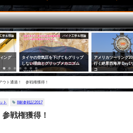
工学＆理論
バイク工学＆理論
ィング
タイヤの空気圧を下げてもグリップ
アメリカツーリング20
しない理由とグリップメカニズム
行く絶景西海岸 Day
コ
2023年1月3日
2017年8月11日
アウト通過！ 参戦権獲得！
ット
8耐参戦記2017
 参戦権獲得！