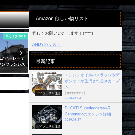
Amazon 欲しい物リスト
宜しくお願いいたします！(*^^*)
ヨセミテ 2017
バイク工学＆理論
ANDYのリスト
17 ハーレーで
チェーン給油とメンテしてる人が損
馬力の上がるバ
最新記事
1サンフランシス
する理由？メーカーは教えない秘密
ルTOP5！10
の知識
は？
エンジンオイルのスラッジやデ
2017年6月10日
2023年4月6日
ポジットが生成されるメカニズ
ム
バイク工学＆理論
おすすめです！
2026.04.03
DUCATI SuperleggeraV4R
Centenarioのエンジン詳細
2026.03.27
バイク工学＆理論