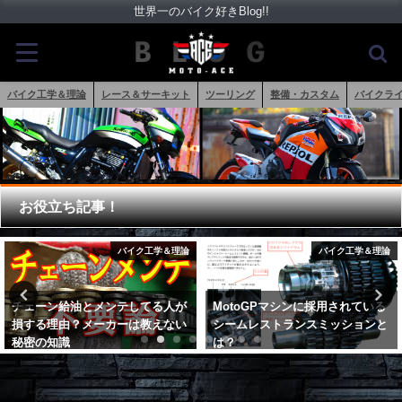
世界一のバイク好きBlog!!
バイク工学＆理論
レース＆サーキット
ツーリング
整備・カスタム
バイクラ
お役立ち記事！
バイク工学＆理論
バイク工学＆理論
MotoGPマシンに採用されている
バイクのサーキット走行向けサス
シームレストランスミッションと
セッティング｜フロント編
は？
2017年12月25日
2018年5月25日