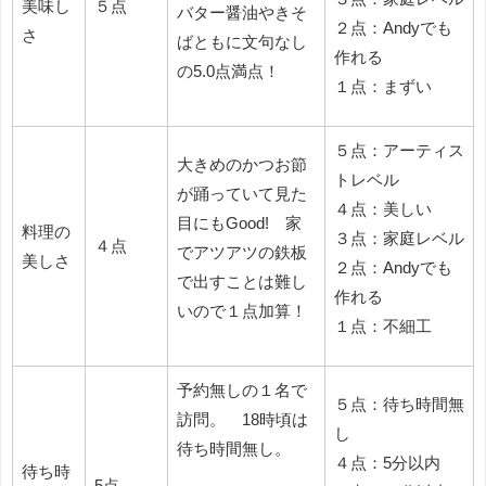
美味し
５点
バター醤油やきそ
２点：Andyでも
さ
ばともに文句なし
作れる
の5.0点満点！
１点：まずい
５点：アーティス
大きめのかつお節
トレベル
が踊っていて見た
４点：美しい
目にもGood! 家
料理の
３点：家庭レベル
４点
でアツアツの鉄板
美しさ
２点：Andyでも
で出すことは難し
作れる
いので１点加算！
１点：不細工
予約無しの１名で
５点：待ち時間無
訪問。 18時頃は
し
待ち時間無し。
４点：5分以内
待ち時
5点