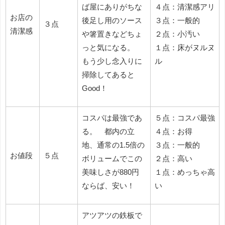
ば屋にありがちな
４点：清潔感アリ
お店の
後足し用のソース
３点：一般的
３点
清潔感
や箸置きなどちょ
２点：小汚い
っと気になる。
１点：床がヌルヌ
もう少し念入りに
ル
掃除してあると
Good！
コスパは最強であ
５点：コスパ最強
る。 都内の立
４点：お得
地、通常の1.5倍の
３点：一般的
お値段
５点
ボリュームでこの
２点：高い
美味しさが880円
１点：めっちゃ高
ならば、安い！
い
アツアツの鉄板で