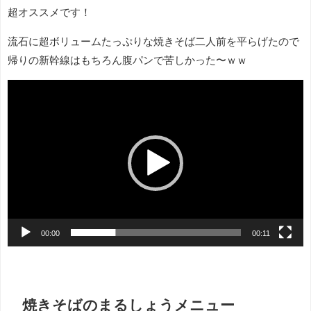
超オススメです！
流石に超ボリュームたっぷりな焼きそば二人前を平らげたので
帰りの新幹線はもちろん腹パンで苦しかった〜ｗｗ
動
画
プ
レ
ー
ヤ
ー
00:00
00:11
焼きそばのまるしょうメニュー