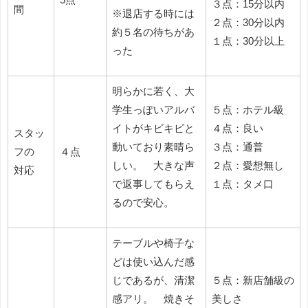
３点：15分以内
間
※退店する時には
２点：30分以内
約５名の待ちがあ
１点：30分以上
った
明らかに若く、大
学生っぽいアルバ
５点：ホテル級
イトがキビキビと
４点：良い
スタッ
動いており素晴ら
３点：通普
フの
４点
しい。 大きな声
２点：愛想無し
対応
で返事してもらえ
１点：タメ口
るので安心。
テーブルや椅子な
どは使い込んだ感
じであるが、清潔
５点：新店舗級の
感アリ。 焼きそ
美しさ