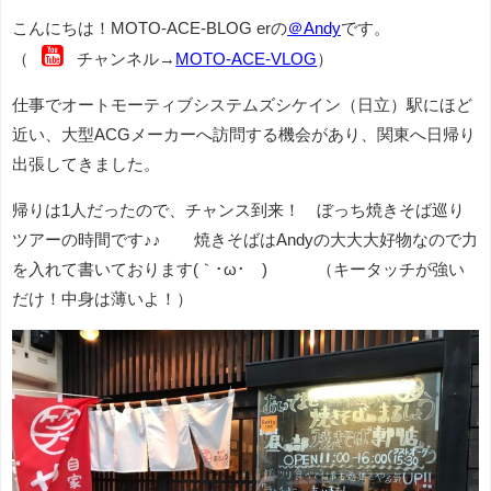
こんにちは！MOTO-ACE-BLOG erの
＠Andy
です。
（
チャンネル→
MOTO-ACE-VLOG
）
仕事でオートモーティブシステムズシケイン（日立）駅にほど
近い、大型ACGメーカーへ訪問する機会があり、関東へ日帰り
出張してきました。
帰りは1人だったので、チャンス到来！ ぼっち焼きそば巡り
ツアーの時間です♪♪ 焼きそばはAndyの大大大好物なので力
を入れて書いております(｀･ω･´)ゞ （キータッチが強い
だけ！中身は薄いよ！）