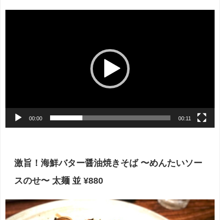
動
画
プ
レ
ー
ヤ
ー
00:00
00:11
激旨！海鮮バター醤油焼きそば 〜めんたいソー
スのせ〜 太麺 並 ¥880