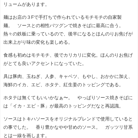
リュームがあります。
麺はお店の３Fで手打ちで作られているモチモチの自家製
麺。 ソースとの相性バツグンで焼きそばに最高に合う。
熱々の鉄板に乗っているので、後半になるとほんのりお焦げが
出来上がり味の変化も楽しめる。
食感も初めはモチモチ、後でカリカリに変化。ほんのりお焦げ
がとても良いアクセントになっていた。
具は豚肉、玉ねぎ、人参、キャベツ、もやし、おかかに加え、
海鮮のイカ、エビ、ホタテ、紅生姜のトッピングである。
ホタテは無くてもいいかなぁ〜。 やっぱりソース焼きそばに
は「イカ・エビ・豚」が最高のトッピングだなと再認識。
ソースはトキハソースをオリジナルブレンドで使用していると
の事でした。 香り豊かなやや甘めのソース。 ガッツリ甘系
とは一線を画します。