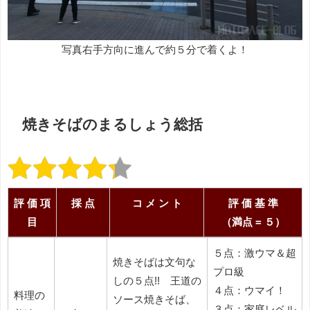
写真右手方向に進んで約５分で着くよ！
焼きそばのまるしょう総括
評 価 項
採 点
コ メ ン ト
評 価 基 準
目
（満点 = ５）
評 価
採 点
コ メ ン ト
評 価 基 準
５点：激ウマ＆超
焼きそばは文句な
項 目
（満点 = ５）
プロ級
しの５点!! 王道の
４点：ウマイ！
料理の
ソース焼きそば、
３点：家庭レベル