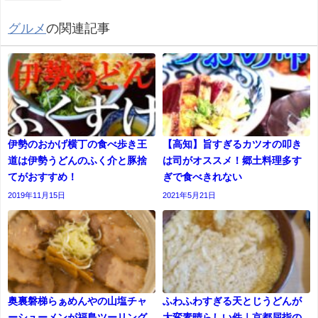
グルメ
の関連記事
伊勢のおかげ横丁の食べ歩き王
【高知】旨すぎるカツオの叩き
道は伊勢うどんのふく介と豚捨
は司がオススメ！郷土料理多す
てがおすすめ！
ぎで食べきれない
2019年11月15日
2021年5月21日
奥裏磐梯らぁめんやの山塩チャ
ふわふわすぎる天とじうどんが
ーシューメンが福島ツーリング
大変素晴らしい件｜京都屈指の