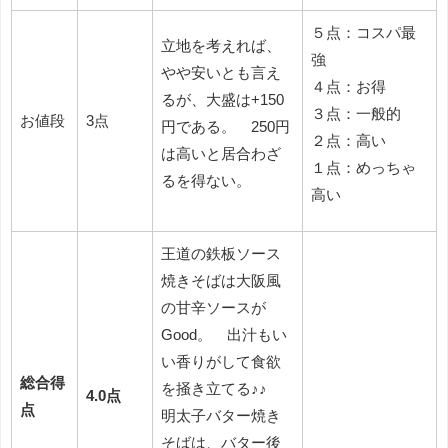
５点：コスパ最
立地を考えれば、
強
やや安いとも言え
４点：お得
るが、大盛は+150
３点：一般的
お値段
3点
円である。 250円
２点：高い
は高いと居合わざ
１点：めっちゃ
るを得ない。
高い
王道の鉄板ソース
焼きそばは大阪風
の甘辛ソースが
Good。 出汁もい
い香りがして食欲
総合得
を掻き立てる♪♪
4.0点
点
明太子バター焼き
そばは、バター後