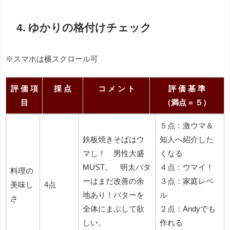
4. ゆかりの格付けチェック
※スマホは横スクロール可
評 価 項
採 点
コ メ ン ト
評 価 基 準
目
（満点 = ５）
評 価
採 点
コ メ ン ト
評 価 基 準
５点：激ウマ＆
項 目
（満点 = ５）
鉄板焼きそばはウ
知人へ紹介した
マし！ 男性大盛
くなる
MUST。 明太バタ
４点：ウマイ！
料理の
ーはまだ改善の余
３点：家庭レベ
美味し
4点
地あり！バターを
ル
さ
全体にまぶして欲
２点：Andyでも
しい。
作れる