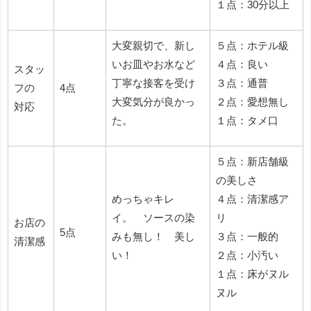
１点：30分以上
大変親切で、新し
５点：ホテル級
いお皿やお水など
４点：良い
スタッ
丁寧な接客を受け
３点：通普
フの
4点
大変気分が良かっ
２点：愛想無し
対応
た。
１点：タメ口
５点：新店舗級
の美しさ
めっちゃキレ
４点：清潔感ア
イ。 ソースの染
リ
お店の
5点
みも無し！ 美し
３点：一般的
清潔感
い！
２点：小汚い
１点：床がヌル
ヌル