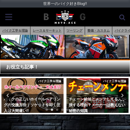
世界一のバイク好きBlog!!
バイク工学＆理論
レース＆サーキット
ツーリング
整備・カスタム
バイクラ
お役立ち記事！
バイク工学＆理論
バイク用品
チェーン給油とメンテしてる人が
CBR1000RRR(SC82)の純正オプ
損する理由？メーカーは教えない
ションのシートバッグレビュー｜
秘密の知識
固定方法が最高すぎる
2017年6月10日
2020年6月2日