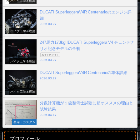
バイク工学＆理論
DUCATI SuperleggeraV4R Centenarioのエンジン詳
細
2026.03.27
バイク工学＆理論
247馬力173kg!!DUCATI Superleggera V4 チェンテナ
リオ記念モデルの全貌
おすすめです！
2026.03.27
バイク工学＆理論
DUCATI SuperleggeraV4R Centenarioの車体詳細
2026.03.27
バイク工学＆理論
分数計算機が１級整備士試験に超オススメの理由と
試験結果
2025.04.17
整備・カスタム
プロフィール