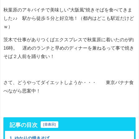
秋葉原のアキバイチで美味しい”大阪風”焼きそばを食べてきま
した♪♪ 駅から徒歩５分と好立地！（都内はどこも駅近だけど
ｗ）
茨木で仕事がありつくばエクスプレスで秋葉原に着いたのが約
16時。 遅めのランチと早めのディナーを兼ねるって事で焼き
そば２人前を踊り食い！
さて、どうやってダイエットしようか・・・ 東京バナナ食
べながら思案中！
記事の目次
[
非表示
]
1. ゆかりの焼きそば