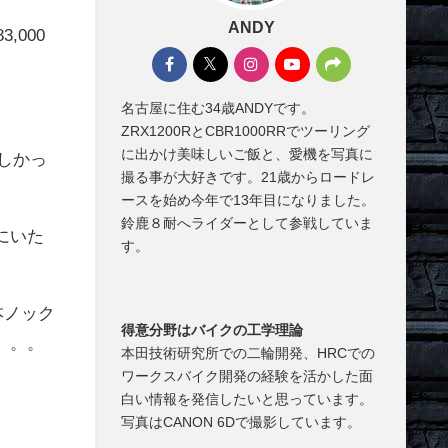
ANDY
000
名古屋に住む34歳ANDYです。
ZRX1200RとCBR1000RRでツーリング
に出かけ美味しいご飯と、愛機を写真に
しかっ
撮る事が大好きです。21歳からロードレ
ースを始め今年で13年目になりました。
鈴鹿８耐へライダーとして参戦していま
にいた
す。
本ノック
得意分野はバイクの工学理論
。。。
本田技術研究所での二輪開発、HRCでの
ワークスバイク開発の経験を活かした面
白い情報を発信したいと思っています。
写真はCANON 6Dで撮影しています。