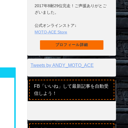
2017年8耐29位完走！ご声援ありがとご
ざいました。
公式オンラインストア↓
MOTO-ACE Store
プロフィール詳細
Tweets by ANDY_MOTO_ACE
FB「いいね」して最新記事を自動受
信しよう！