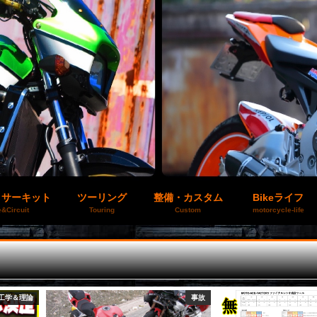
＆サーキット
ツーリング
整備・カスタム
Bikeライフ
&Circuit
Touring
Custom
motorcycle-life
工学＆理論
事故