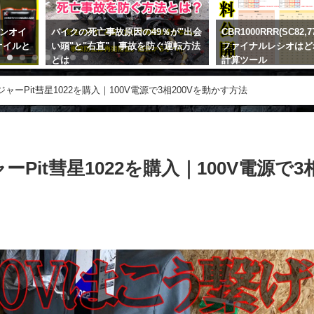
ンオイ
バイクの死亡事故原因の49％が"出会
CBR1000RRR(SC82
オイルと
い頭"と"右直"｜事故を防ぐ運転方法
ファイナルレシオはど
とは
計算ツール
2017年12月16日
2020年10月16日
ーPit彗星1022を購入｜100V電源で3相200Vを動かす方法
it彗星1022を購入｜100V電源で3相