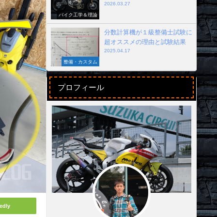
2026.03.27
バイク工学＆理論
分数計算機が１級整備士試験に
超オススメの理由と試験結果
2025.04.17
整備・カスタム
プロフィール
edly