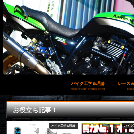
バイク工学＆理論
レース
Motorcycle engineering
Race
お役立ち記事！
論
バイク工学＆理論
バイク