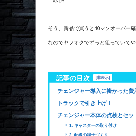
ANDY
そう、新品で買うと40マソオーバー
なのでヤフオクでずっと狙っていてや
記事の目次
[
非表示
]
チェンジャー導入に掛かった費
トラックで引き上げ！
チェンジャー本体の点検とセッ
1. キャスターの取り付け
2. 配線の端子づくり