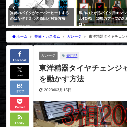
用
真夏のバイクがオーバーヒートする
馬力の上がるバイク用エンジ
のはなぜ？２つの原因と対策方法
ルTOP5！10馬力アップのX
は？
2023年7月20日
2023年4月6日
ホーム
整備・カスタム
ガレージ
東洋精器タイヤチェンジャ
ガレージ
愛用品
Facebook
東洋精器タイヤチェンジャーP
post
を動かす方法
2023年3月15日
はてブ
Pocket
Feedly