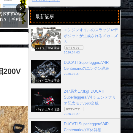
,77)おすすめな
オートバイで使用される部品と材料
サーキット練習
最新記事
れ？｜ギヤ比
の剛性と強度の違いを理解する
チャート DLペ
2017年10月22日
2017年7月4日
エンジンオイルのスラッジやデ
ポジットが生成されるメカニズ
ム
バイク工学＆理論
おすすめです！
2026.04.03
DUCATI SuperleggeraV4R
Centenarioのエンジン詳細
200V
2026.03.27
バイク工学＆理論
247馬力173kg!!DUCATI
Superleggera V4 チェンテナリ
オ記念モデルの全貌
バイク工学＆理論
おすすめです！
2026.03.27
DUCATI SuperleggeraV4R
Centenarioの車体詳細