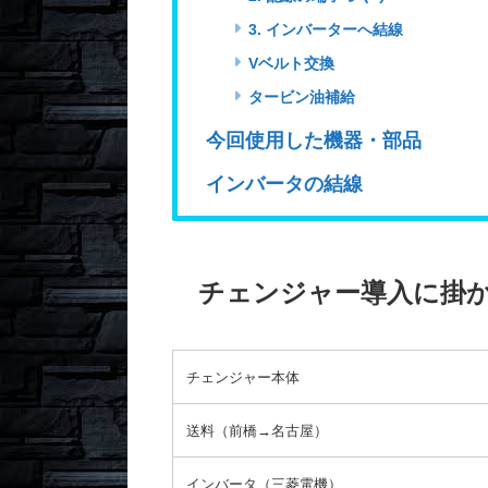
3. インバーターへ結線
Vベルト交換
タービン油補給
今回使用した機器・部品
インバータの結線
チェンジャー導入に掛
チェンジャー本体
送料（前橋→名古屋）
インバータ（三菱電機）