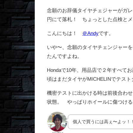
念願のお辞儀タイヤチェジャーがガレー
円にて落札！ ちょっとした点検とメ
こんにちは！
＠Andy
です。
いや〜、念願のタイヤチェンジャーを
たんですよね。
Hondaで10年、用品店で２年すべ
頃はまだタイヤがMICHELINでテス
機密テストに出かける時は前後合わせ
状態。 やっぱりホイールに傷つける
個人で買うには高ぇ〜よッ！