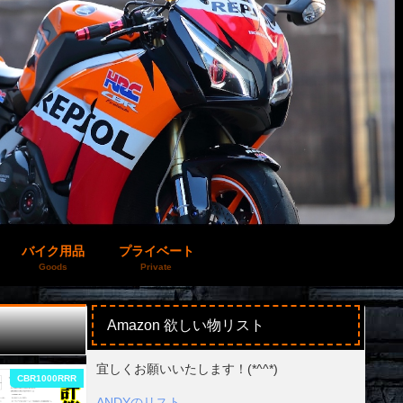
バイク用品
プライベート
Goods
Private
Amazon 欲しい物リスト
宜しくお願いいたします！(*^^*)
CBR1000RRR
バイク工学＆理論
ANDYのリスト