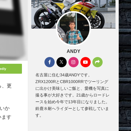
ANDY
edly
名古屋に住む34歳ANDYです。
ZRX1200RとCBR1000RRでツーリング
ら、更
に出かけ美味しいご飯と、愛機を写真に
撮る事が大好きです。21歳からロードレ
ースを始め今年で13年目になりました。
多いか
鈴鹿８耐へライダーとして参戦していま
す。
います