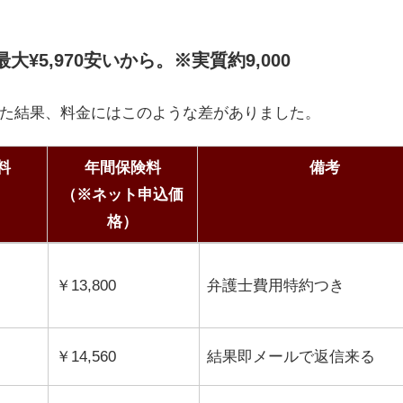
大¥5,970安いから。※実質約9,000
た結果、料金にはこのような差がありました。
料
年間保険料
備考
（※ネット申込価
格）
料
年間保険料
備考
（※ネット申込価
￥13,800
弁護士費用特約つき
格）
￥14,560
結果即メールで返信来る