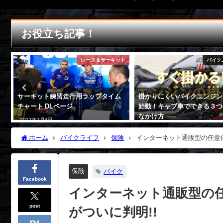
お役立ち記事！
論
レース＆サーキット
バイク
サーキット練習走行用ラップタイム
掛かりにくいバイクエンジン
チャート DLページ
始動！キャブ車でできる３つ
なかけ方
2017年7月4日
2017年10月25日
ホーム
バイクライフ
保険
インターネット通販型の任意保
保険
バイク
Facebook
インターネット通販型の任
post
がついに判明!!