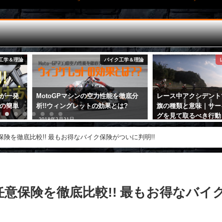
工学＆理論
バイク工学＆理論
が一発
MotoGPマシンの空力性能を徹底分
レース中アクシデント
の簡単
析!!ウィングレットの効果とは?
旗の種類と意味｜サー
グを見て取るべき行動
2018年2月21日
2017年9月13日
険を徹底比較!! 最もお得なバイク保険がついに判明!!
意保険を徹底比較!! 最もお得なバイ