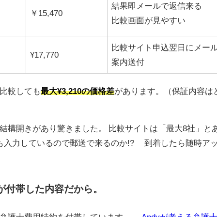
結果即メールで返信来る
￥15,470
比較画面が見やすい
比較サイト申込翌日にメー
¥17,770
案内送付
比較しても
最大¥3,210の価格差
があります。（保証内容は
結構開きがあり驚きました。 比較サイトは「最大8社」と
も入力しているので郵送で来るのか!? 到着したら随時ア
約が付帯した内容だから。
は弁護士費用特約を付帯しています。
→Andyが考える弁護