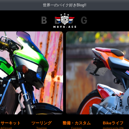
世界一のバイク好きBlog!!
＆サーキット
ツーリング
整備・カスタム
Bikeライフ
&Circuit
Touring
Custom
motorcycle-life