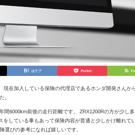
はてブ
Pocket
Fe
づき、現在加入している保険の代理店であるホンダ開発さんか
た。
計で年間6000km前後の走行距離です。 ZRX1200Rの方が少し
ースをしている事もあって保険内容が普通と少しかけ離れて
険選びの参考になれば嬉しいです。