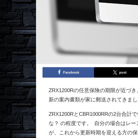
Facebook
post
ZRX1200Rの任意保険の期限が近
新の案内書類が家に郵送されてきまし
ZRX1200RとCBR1000RRの2台合
な？ の程度です。 自分の場合はレ
が、これから更新時期を迎える方の保