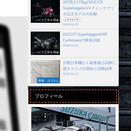
247馬力173kg!!DUCATI
Superleggera V4 チェンテナリ
オ記念モデルの全貌
バイク工学＆理論
おすすめです！
2026.03.27
DUCATI SuperleggeraV4R
Centenarioの車体詳細
2026.03.27
バイク工学＆理論
分数計算機が１級整備士試験に
超オススメの理由と試験結果
2025.04.17
整備・カスタム
プロフィール