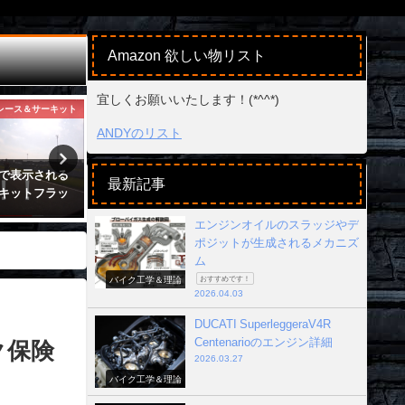
Amazon 欲しい物リスト
宜しくお願いいたします！(*^^*)
レース＆サーキット
バイク工学＆理論
ANDYのリスト
で表示される
247馬力173kg!!DUCATI
オートバイで使
最新記事
キットフラッ
Superleggera V4 チェンテナリオ記
の剛性と強度の
念モデルの全貌
2017年10月22日
エンジンオイルのスラッジやデ
2026年3月27日
ポジットが生成されるメカニズ
ム
バイク工学＆理論
おすすめです！
2026.04.03
DUCATI SuperleggeraV4R
Centenarioのエンジン詳細
ク保険
2026.03.27
バイク工学＆理論