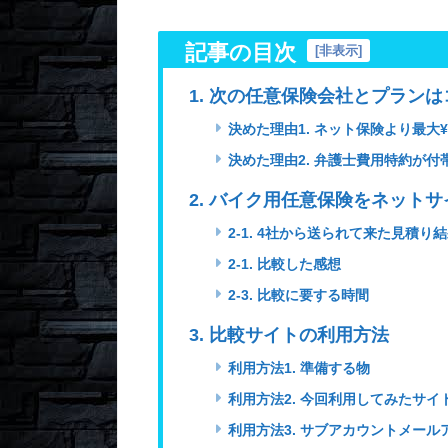
記事の目次
[
非表示
]
1. 次の任意保険会社とプラン
決めた理由1. ネット保険より最大¥5
決めた理由2. 弁護士費用特約が
2. バイク用任意保険をネットサ
2-1. 4社から送られて来た見積り
2-1. 比較した感想
2-3. 比較に要する時間
3. 比較サイトの利用方法
利用方法1. 準備する物
利用方法2. 今回利用してみたサイト
利用方法3. サブアカウントメー