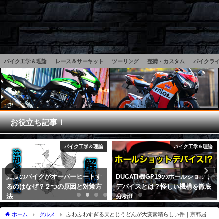
バイク工学＆理論
レース＆サーキット
ツーリング
整備・カスタム
バイクラ
お役立ち記事！
バイク工学＆理論
バイク工学＆理論
DUCATI機GP19のホールショット
バイクの電子制御スロットルをわ
デバイスとは？怪しい機構を徹底
かりやすく解説！TBWのメリット
分析!!
とは？
2019年3月13日
2019年7月19日
ホーム
グルメ
ふわふわすぎる天とじうどんが大変素晴らしい件｜京都屈指