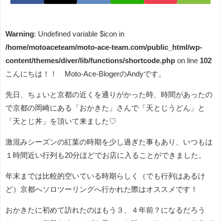
Warning
: Undefined variable $icon in
/home/motoaceteam/moto-ace-team.com/public_html/wp-
content/themes/diver/lib/functions/shortcode.php
on line
102
こんにちは！！ Moto-Ace-BlogerのAndyです。
先日、ちょいと京都の近くを通りがかった時、時間があったの
で京都の岡崎にある「おかきた」さんで「天とじうどん」と
「天とじ丼」を頂いて来ました♡
激混みシーズンの紅葉の時期を少し過ぎた事もあり、いつもは
１時間近い行列も20分ほどでお店に入ることができました。
年末までは比較的空いている時期らしく（でも行列はあるけ
ど）京都へソロツーリングへ行かれた際はオススメです！
おかきたに初めて訪れたのはもう３、４年前？になるだろう