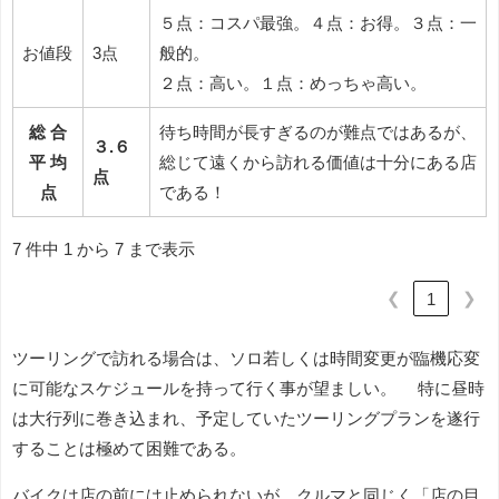
５点：コスパ最強。４点：お得。３点：一
お値段
3点
般的。
２点：高い。１点：めっちゃ高い。
総 合
待ち時間が長すぎるのが難点ではあるが、
３.６
平 均
総じて遠くから訪れる価値は十分にある店
点
点
である！
7 件中 1 から 7 まで表示
❮
❯
1
ツーリングで訪れる場合は、ソロ若しくは時間変更が臨機応変
に可能なスケジュールを持って行く事が望ましい。 特に昼時
は大行列に巻き込まれ、予定していたツーリングプランを遂行
することは極めて困難である。
バイクは店の前には止められないが、クルマと同じく「店の目