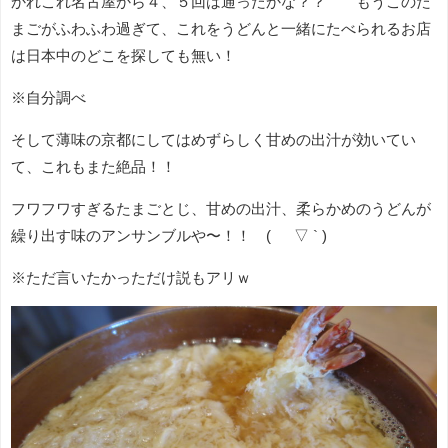
かれこれ名古屋から４、５回は通ったかな？？ もうこのた
まごがふわふわ過ぎて、これをうどんと一緒にたべられるお店
は日本中のどこを探しても無い！
※自分調べ
そして薄味の京都にしてはめずらしく甘めの出汁が効いてい
て、これもまた絶品！！
フワフワすぎるたまごとじ、甘めの出汁、柔らかめのうどんが
繰り出す味のアンサンブルや〜！！ ( ´ ▽ ` )
※ただ言いたかっただけ説もアリｗ