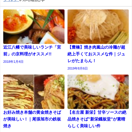
近江八幡で美味しいランチ「宮
【豊橋】焼き肉嵐山の冷麺が超
前」の京料理がオススメ!!
絶上手くておススメな件｜ジュ
レがたまらん！
2018年1月4日
2019年8月6日
お好み焼き本舗の黄金焼きそば
【名古屋 新栄】甘辛ソースの絶
が美味しい！｜尾張旭市の鉄板
品焼きそば”新栄鐡板堂”が素晴
焼き
らしく美味しい件