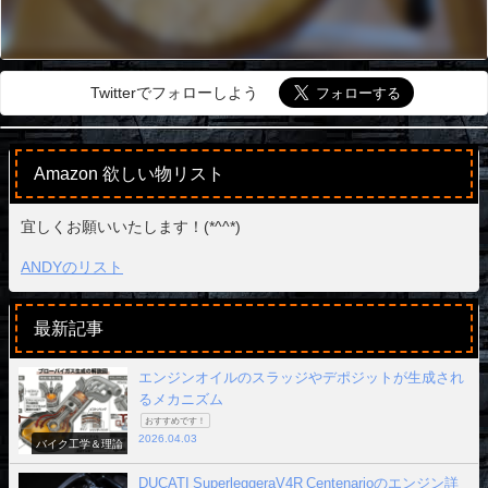
Twitterでフォローしよう
Amazon 欲しい物リスト
宜しくお願いいたします！(*^^*)
ANDYのリスト
最新記事
エンジンオイルのスラッジやデポジットが生成され
るメカニズム
おすすめです！
2026.04.03
バイク工学＆理論
DUCATI SuperleggeraV4R Centenarioのエンジン詳