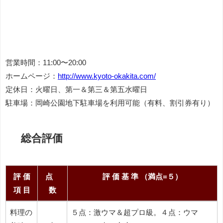
営業時間：11:00〜20:00
ホームページ：
http://www.kyoto-okakita.com/
定休日：火曜日、第一＆第三＆第五水曜日
駐車場：岡崎公園地下駐車場を利用可能（有料、割引券有り）
総合評価
評 価
点
評 価 基 準 （満点=５）
項 目
数
評 価
点
評 価 基 準 （満点=５）
料理の
５点：激ウマ＆超プロ級。４点：ウマ
項 目
数