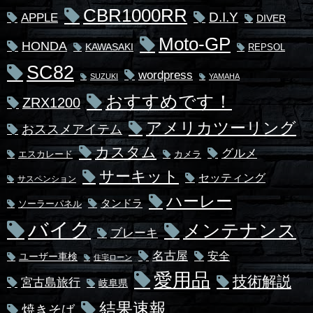
CBR1000RR
D.I.Y
APPLE
DIVER
Moto-GP
HONDA
KAWASAKI
REPSOL
SC82
wordpress
SUZUKI
YAMAHA
おすすめです！
ZRX1200
アメリカツーリング
おススメアイテム
カスタム
グルメ
エスカレード
カメラ
サーキット
セッティング
サスペンション
ハーレー
タンドラ
ソーラーパネル
バイク
メンテナンス
ブレーキ
名古屋
安全
ユーザー車検
住宅ローン
愛用品
技術解説
宮古島旅行
岐阜県
結果速報
焼きそば