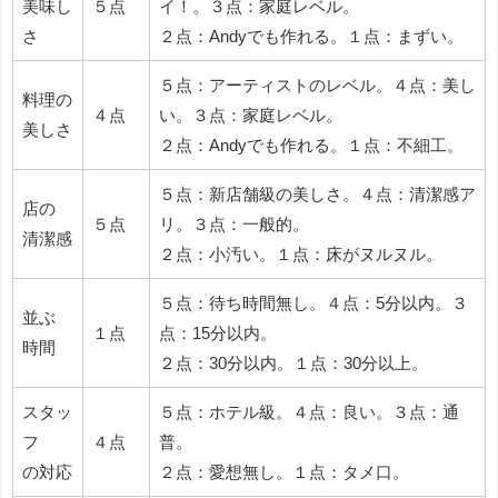
美味し
５点
イ！。３点：家庭レベル。
さ
２点：Andyでも作れる。１点：まずい。
５点：アーティストのレベル。４点：美し
料理の
４点
い。３点：家庭レベル。
美しさ
２点：Andyでも作れる。１点：不細工。
５点：新店舗級の美しさ。４点：清潔感ア
店の
５点
リ。３点：一般的。
清潔感
２点：小汚い。１点：床がヌルヌル。
５点：待ち時間無し。４点：5分以内。３
並ぶ
１点
点：15分以内。
時間
２点：30分以内。１点：30分以上。
スタッ
５点：ホテル級。４点：良い。３点：通
フ
４点
普。
の対応
２点：愛想無し。１点：タメ口。