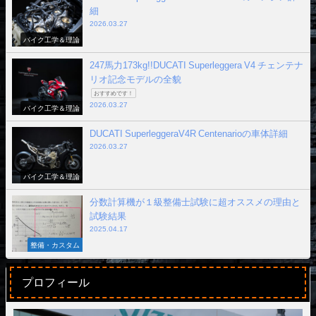
細
2026.03.27
バイク工学＆理論
247馬力173kg!!DUCATI Superleggera V4 チェンテナ
リオ記念モデルの全貌
おすすめです！
2026.03.27
バイク工学＆理論
DUCATI SuperleggeraV4R Centenarioの車体詳細
2026.03.27
バイク工学＆理論
分数計算機が１級整備士試験に超オススメの理由と
試験結果
2025.04.17
整備・カスタム
プロフィール