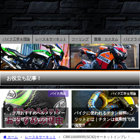
バイク工学＆理論
レース＆サーキット
ツーリング
整備・カスタム
バイクラ
お役立ち記事！
バイク工学＆理論
バイク用品
バイクに使われるチタン材料のメ
バイク盗難防止の決定版！戦う相
リットとは｜チタンは低剛性で高
手を知れ！抑えるべき盗難対策の
強度!!
知識
2017年10月15日
2017年6月5日
ホーム
レース＆サーキット
CBR1000RRR(SC82)サーキットインプレ！鈴