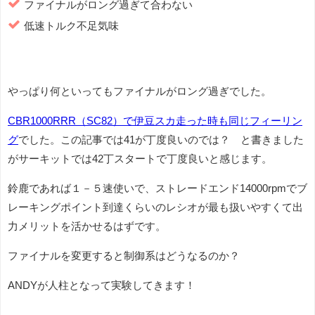
ファイナルがロング過ぎて合わない
低速トルク不足気味
やっぱり何といってもファイナルがロング過ぎでした。
CBR1000RRR（SC82）で伊豆スカ走った時も同じフィーリン
グ
でした。この記事では41が丁度良いのでは？ と書きました
がサーキットでは42丁スタートで丁度良いと感じます。
鈴鹿であれば１－５速使いで、ストレードエンド14000rpmでブ
レーキングポイント到達くらいのレシオが最も扱いやすくて出
力メリットを活かせるはずです。
ファイナルを変更すると制御系はどうなるのか？
ANDYが人柱となって実験してきます！