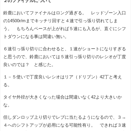
２のファイナルについて
鈴鹿においてファイナルはロング過ぎる。 レッドゾーン入口
の14500r/mまでキッチリ回すと４速で引っ張り切れてしま
う。 もちろんペースが上がれば５速にも入るが、直ぐにシフ
トダウンになる事は間違い無い。
６速引っ張り切りに合わせると、１速がショートになりすぎる
と思うので、鈴鹿においては５速引っ張り切りのレシオが丁度
良いのでは？ と感じた。
１－５使いで丁度良いレシオはリア（ドリブン）42丁と考え
る。
タイヤ外径が大きくなった場合は間違いなく42より大きいか
な。
但しダンロップ上り切りでレブに当たるようになるので、３→
４へのシフトアップが必用になる可能性有り。 できれば３速