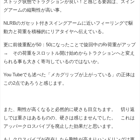
ストック状態でトラクションが良い！と感じる要因は、スイン
グアームの縦剛性が高い事。
NLRBのガセット付きスイングアームに近いフィーリングで駆
動力と荷重を積極的にリアタイヤへ伝えている。
更に前後重配が50：50になったことで旋回中のRr荷重がアップ
→ その荷重をスロットル開け始めからトラクションへと変え
られる事も大きく寄与しているのではないか。
You Tubeでも述べた「メカグリップが上がっている」の正体は
この2点であろうと感じます。
また、剛性が高くなると必然的に硬さも目立ちます。 切り返
しでは重さはあるものの、硬さは感じませんでした。 これは
アッパークロスパイプを廃止した効果だと思います。
もしクロスパイプが存在したら剛性が高まりハンドリングは更