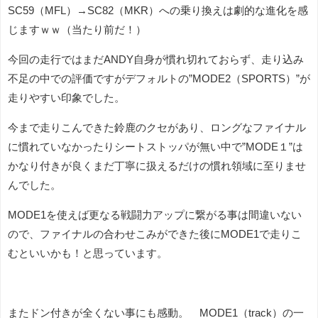
SC59（MFL）→SC82（MKR）への乗り換えは劇的な進化を感
じますｗｗ（当たり前だ！）
今回の走行ではまだANDY自身が慣れ切れておらず、走り込み
不足の中での評価ですがデフォルトの”MODE2（SPORTS）”が
走りやすい印象でした。
今まで走りこんできた鈴鹿のクセがあり、ロングなファイナル
に慣れていなかったりシートストッパが無い中で”MODE１”は
かなり付きが良くまだ丁寧に扱えるだけの慣れ領域に至りませ
んでした。
MODE1を使えば更なる戦闘力アップに繋がる事は間違いない
ので、ファイナルの合わせこみができた後にMODE1で走りこ
むといいかも！と思っています。
またドン付きが全くない事にも感動。 MODE1（track）の一