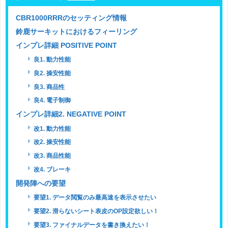
CBR1000RRRのセッティング情報
鈴鹿サーキットにおけるフィーリング
インプレ詳細 POSITIVE POINT
良1. 動力性能
良2. 操安性能
良3. 商品性
良4. 電子制御
インプレ詳細2. NEGATIVE POINT
改1. 動力性能
改2. 操安性能
改3. 商品性能
改4. ブレーキ
開発陣への要望
要望1. データ閲覧のみ最高速を表示させたい
要望2. 滑らないシート表皮のOP設定欲しい！
要望3. ファイナルデータを書き換えたい！