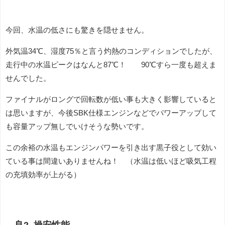
今回、水温の低さにも驚きを隠せません。
外気温34℃、湿度75％と言う灼熱のコンディションでしたが、
走行中の水温ピークはなんと87℃！ 90℃すら一度も超えま
せんでした。
ファイナルがロングで回転数が低い事も大きく影響していると
は思いますが、今後SBK仕様エンジンなどでパワーアップして
も容量アップ無しでいけそうな勢いです。
この余裕の水温もエンジンパワーを引き出す黒子役として効い
ている事は間違いありませんね！ （水温は低いほど吸気工程
の充填効率が上がる）
良2. 操安性能