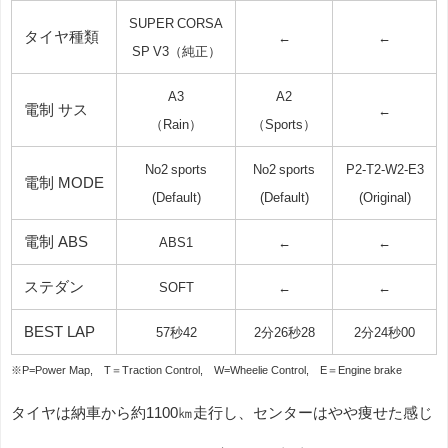
SUPER CORSA
タイヤ種類
←
←
SP V3（純正）
A3
A2
電制 サス
←
（Rain）
（Sports）
No2 sports
No2 sports
P2-T2-W2-E3
電制 MODE
(Default)
(Default)
(Original)
電制 ABS
ABS1
←
←
ステダン
SOFT
←
←
BEST LAP
57秒42
2分26秒28
2分24秒00
※P=Power Map, T＝Traction Control, W=Wheelie Control, E＝Engine brake
タイヤは納車から約1100㎞走行し、センターはやや痩せた感じ