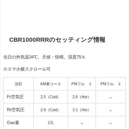
CBR1000RRRのセッティング情報
当日の外気温34℃、天候：快晴、湿度75％
※スマホ横スクロール可
項目
AM東コース
PMフル １
PMフル ２
Fr空気圧
2.5（Cold）
2.6（Hot）
←
Rr空気圧
2.9（Cold）
3.1（Hot）
←
Gas量
17L
←
←