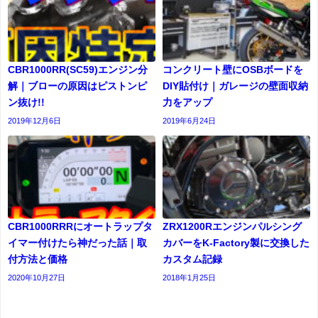
CBR1000RR(SC59)エンジン分
コンクリート壁にOSBボードを
解｜ブローの原因はピストンピ
DIY貼付け｜ガレージの壁面収納
ン抜け!!
力をアップ
2019年12月6日
2019年6月24日
CBR1000RRRにオートラップタ
ZRX1200Rエンジンパルシング
イマー付けたら神だった話｜取
カバーをK-Factory製に交換した
付方法と価格
カスタム記録
2020年10月27日
2018年1月25日