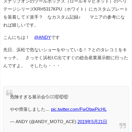
スナップオンのツールボックス（ロールキャビネット）のヘリ
テージシリーズKRH5317KPU（ホワイト）にカスタムプレート
を装着してド派手？ なカスタム記録♪ マニアの参考にな
れば嬉しいです。
こんにちは！
@ANDY
です
先日、浜松で危ないショーをやっている！？とのタレコミをキ
ャッチ。 さっそく浜松I.C出てすぐの総合産業展示館に行った
んですよ。 そしたら・・・
危険すぎる展示会💦🙅‍♂️🤯🤯🤯
やや滑落しました…
pic.twitter.com/FwObwPicHL
— ANDY (@ANDY_MOTO_ACE)
2019年5月21日