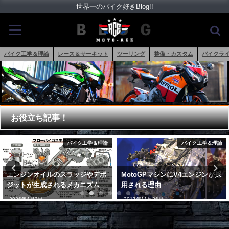
世界一のバイク好きBlog!!
バイク工学＆理論
レース＆サーキット
ツーリング
整備・カスタム
バイクラ
お役立ち記事！
バイク工学＆理論
バイク工学＆理論
MotoGPマシンにV4エンジンが採
アクスルシャフトをクロモリ化っ
用される理由
て効果ある？バイクの操縦安定性
に与える影響
2017年11月26日
2019年2月28日