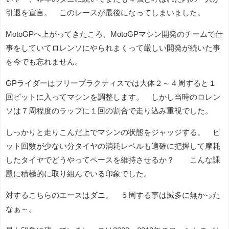
引退を宣言。 このレースが最後になってしまいました。
MotoGPへ上がってきたころ、MotoGPマシン開発のチームで仕
事をしていてロレンソにやられまくって厳しい開発が続いた事
を今でも忘れません。
GPライダーはフリープラクティスでは大体２～４周すると１
回ピットに入ってマシンを調整します。 しかし当時のロレン
ソは７周程度のラップに１回の割合で走り込み重視でした。
しっかりと走りこんだ上でマシンの状態をジャッジする。 ピ
ット回数が少ない分タイヤの消耗レベルも適確に把握して摩耗
したタイヤでどうやってペースを維持させるか？ こんな課
題に積極的に取り組んでいる印象でした。
対するこちらのエースはダニ。 ５周する事は滅多に無かった
なぁ～。