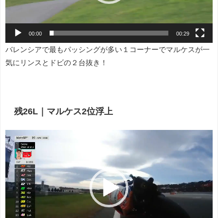
ー
00:00
00:29
バレンシアで最もパッシングが多い１コーナーでマルケスが一
気にリンスとドビの２台抜き！
残26L｜マルケス2位浮上
動
画
プ
レ
ー
ヤ
ー