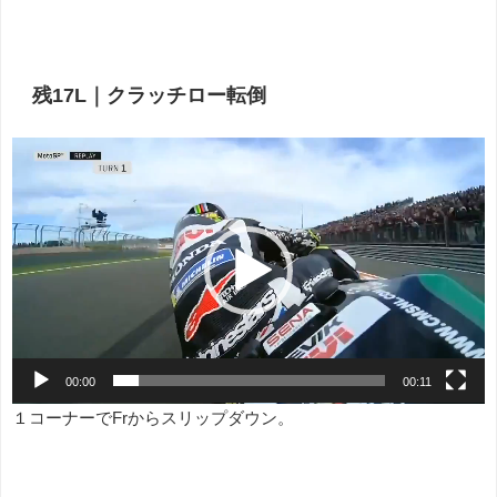
残17L｜クラッチロー転倒
動
画
プ
レ
ー
ヤ
ー
00:00
00:11
１コーナーでFrからスリップダウン。