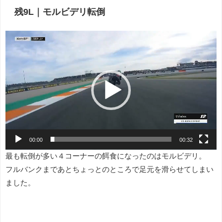
残9L｜モルビデリ転倒
動
画
プ
レ
ー
ヤ
ー
00:00
00:32
最も転倒が多い４コーナーの餌食になったのはモルビデリ。
フルバンクまであとちょっとのところで足元を滑らせてしまい
ました。