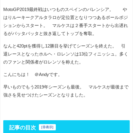
MotoGP2019最終戦はいつものスペインのバレンシア。 や
はりルーキークアルタラロが定位置となりつつあるポールポジ
ションからスタート。 マルケスは２番手スタートから出遅れ
るがバッタバッタと抜き返してトップを奪取。
なんと420ptを獲得し12勝目を挙げてシーズンを終えた。 引
退レースとなったホルヘ・ロレンソは13位フィニッシュ。多く
のファンと関係者がロレンソを称えた。
こんにちは！ ＠Andyです。
早いものでもう2019年シーズンも最後。 マルケスが最後まで
強さを見せつけたシーズンとなりました。
記事の目次
[
非表示
]