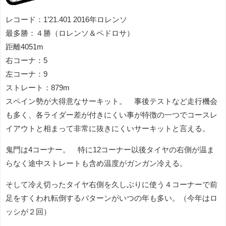
レコード：1’21.401 2016年ロレンソ
最多勝：４勝（ロレンソ＆ペドロサ）
距離4051m
右コーナ：5
左コーナ：9
ストレート：879m
スペイン勢が大得意なサーキット。 事後テストなど走行機会
も多く、各ライダー差が付きにくい事が特徴の一つでコースレ
イアウトと相まって非常に抜きにくいサーキットと言える。
鬼門は4コーナー。 特に12コーナー以後タイヤの右側が温ま
らなく途中ストレートも含め温度がガンガン冷える。
そして冷え切ったタイヤ右側を久しぶりに使う４コーナーで前
足をすくわれ転倒するパターンがいつの年も多い。（今年はロ
ッシが２回）