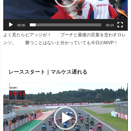
ヤ
ー
00:00
00:14
よく見たらビアッジが！ プーチと最後の言葉を交わすロレ
ンソ。 勝つことはないと分かっていても今日のMVP！
レーススタート｜マルケス遅れる
動
画
プ
レ
ー
ヤ