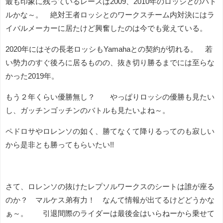
最も印象に残っているレースは2009、2010年のロッシとのバト
ルかな～。 絶対王者ロッシとのワークスチーム内対決にはラ
イバルメーカーに居たけど興奮したのは今でも覚えている。
2020年にはその長老ロッシもYamahaとの契約が切れる。 若
い勢力のすぐ後ろに居るものの、抜き切り勝るまでには至らな
かった2019年。
もう２年くらい優勝無し？ やっぱりロッシの優勝も見たい
し、ガッチンゴッチンのバトルも見たいよね～。
ペドロサやロレンソの如く、勝てなくて降りるってのも寂しい
から是非とも勝ってもらいたい!!
さて、ロレンソの抜けたレプソルワークスのシートは誰が座る
のか？ マルケス弟有力！ なんて情報が出てるけどどうかな
ぁ～。 引退間際のライダーは最後金はいらねーから乗せて