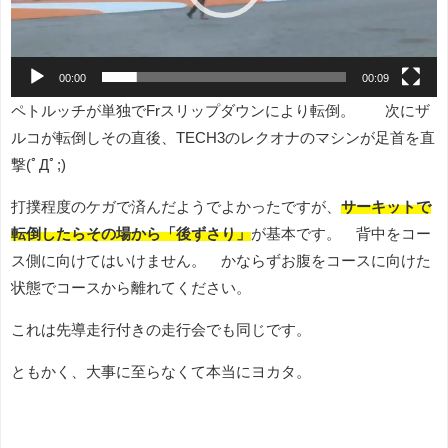
ヤ
ー
00:00
00:09
ペトルッチが単独でFrスリップダウンにより転倒。 次にザ
ルコが転倒しその直後、TECH3のレクオナのマシンが足首を直
撃(ﾟДﾟ;)
打撲程度のケガで済んだようでよかったですが、
サーキットで
転倒したらその場から「後ずさり」
が基本です。 背中をコー
ス側に向けてはいけません。 かならずお腹をコースに向けた
状態でコースから離れてください。
これは先導走行付きの走行会でも同じです。
ともかく、大事に至らなくて本当にヨカタ。