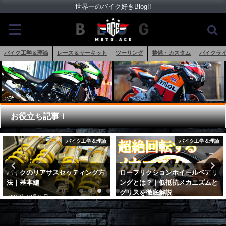
世界一のバイク好きBlog!!
バイク工学＆理論
レース＆サーキット
ツーリング
整備・カスタム
バイクラ
お役立ち記事！
バイク工学＆理論
バイク工学＆理論
バイクのリアサスセッティング方
ローフリクションホイールベアリ
法｜基本編
ングとは？｜低抵抗メカニズムと
グリスを徹底解説
2017年12月15日
2020年10月8日