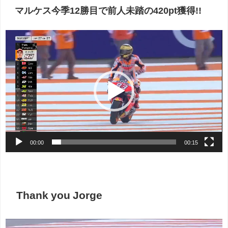
マルケス今季12勝目で前人未踏の420pt獲得!!
動
画
プ
レ
ー
ヤ
ー
00:00
00:15
Thank you Jorge
動