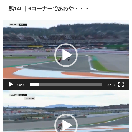
残14L｜6コーナーであわや・・・
動
画
プ
レ
ー
ヤ
ー
00:00
00:13
動
画
プ
レ
ー