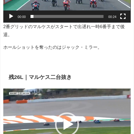
ー
00:00
00:24
2番グリッドのマルケスがスタートで出遅れ一時6番手まで後
退。
ホールショットを奪ったのはジャック・ミラー。
残26L｜マルケス二台抜き
動
画
プ
レ
ー
ヤ