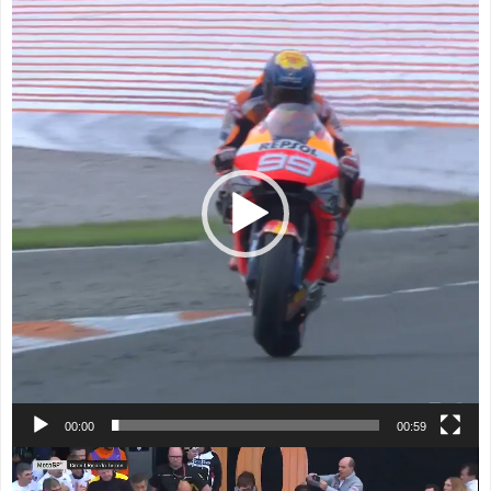
画
プ
レ
ー
ヤ
ー
00:00
00:59
動
画