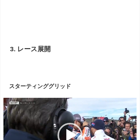
3. レース展開
スターティンググリッド
動
画
プ
レ
ー