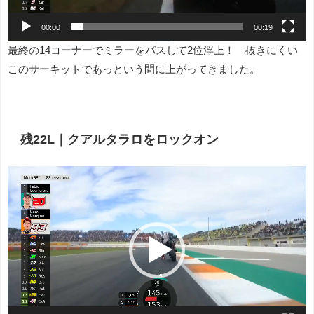
00:00
00:19
最終の14コーナーでミラーをパスして2位浮上！ 抜きにくい
このサーキットであっという間に上がってきました。
残22L｜クアルタラロをロックオン
動
画
プ
レ
ー
ヤ
ー