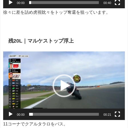
00:00
00:40
徐々に差を詰め虎視眈々をトップ奪還を狙っています。
残20L｜マルケストップ浮上
動
画
プ
レ
ー
ヤ
ー
00:00
00:21
11コーナでクアルタラロをパス。