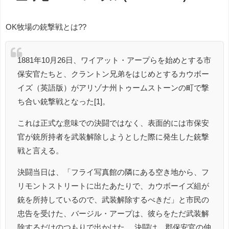
OK牧場の銃撃戦とは??
1881年10月26日、ワイアット・アープらを始めとする市
保安官たちと、クラントン兄弟をはじめとするカウボー
イズ（英語版）がアリゾナ州トゥームストーンの町で撃
ち合い銃撃戦となった[1]。
これは正式な意味での決闘ではなく、表面的には市保安
官が銃所持者を武装解除しようとした際に発生した銃撃
戦と言える。
決闘当日は、「フライ写真館の隣にある空き地から、フ
リモントストリートに出たあたりで、カウボーイズ組が
銃を所持しているので、武装解除するべきだ」と市民の
忠告を受けた、バージル・アープは、彼らをただ武装解
除するだけのつもりで出かけた。 決闘は、郡保安官の仲