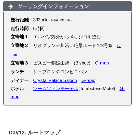
ツーリングインフォメーション
走行距離
：333mile
(Total3791mile)
走行時間
：6時間
立寄地１
：エルパソ郊外からメキシコを望む
立寄地２
：リオグランデ川沿い絶景ルート478号線
G-
map
立寄地３
：ビスビー銅鉱山跡 (Bisbee)
G-map
ランチ
：シェブロンのコンビニパン
ディナー
：
Crystal Palace Saloon
G-map
ホテル
：
ツームソトンモーテル
(Tombstone Motel)
G-
map
Day12. ルートマップ