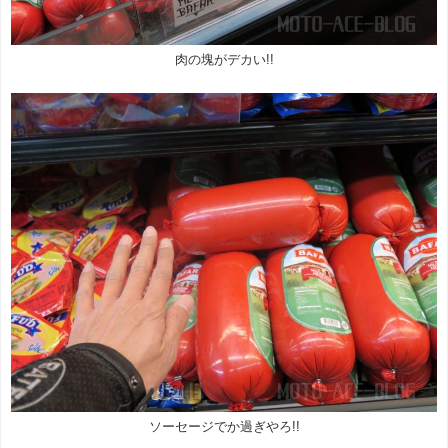
肉の塊がデカい!!
ソーセージでか過ぎやろ!!