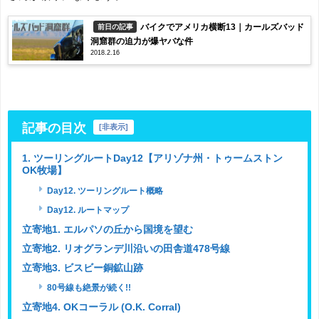
バイクでアメリカ横断13｜カールズバッド
前日の記事
洞窟群の迫力が爆ヤバな件
2018.2.16
記事の目次
[
非表示
]
1. ツーリングルートDay12【アリゾナ州・トゥームストン
OK牧場】
Day12. ツーリングルート概略
Day12. ルートマップ
立寄地1. エルパソの丘から国境を望む
立寄地2. リオグランデ川沿いの田舎道478号線
立寄地3. ビスビー銅鉱山跡
80号線も絶景が続く!!
立寄地4. OKコーラル (O.K. Corral)