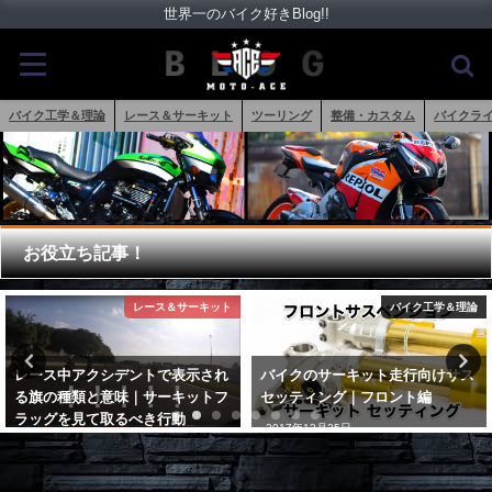
世界一のバイク好きBlog!!
バイク工学＆理論
レース＆サーキット
ツーリング
整備・カスタム
バイクラ
お役立ち記事！
バイク工学＆理論
バイク工学＆理論
バイクのサーキット走行向けサス
CBR1000RRRの副室燃焼特許プ
セッティング｜フロント編
レチャンバー（ジェット）イグニ
ッションが凄い！
2017年12月25日
2023年1月30日