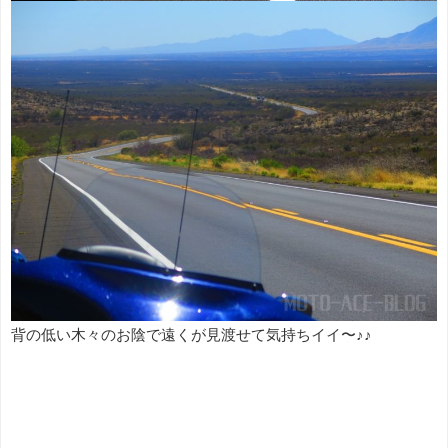
背の低い木々のお陰で遠くが見渡せて気持ちイイ〜♪♪