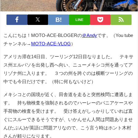
LINE
こんにちは！MOTO-ACE-BLOGERの
＠Andy
です。
（You tube
チャンネル→
MOTO-ACE-VLOG
）
アメリカ滞在14日目、ツーリング12日目なりました。 テキサ
ス州エルパソを出発し西へ向い、ニューメキシコ州を通ってア
リゾナ州に入ります。 ３つの州を跨ぐのは横断ツーリングの
中でも今日だけです。（特に何もないけど）
メキシコとの国境が近く、田舎道を走ると突然検問に遭遇しま
す。 持ち物検査を強制されるのでハーレーのパニアケースや
手荷物の検査を受けます。 受け答えがしっかりしていれば直
ぐにスルーできるそうですが、いかんせん人間は問題ありませ
ん(たぶん)が英語に問題アリなので、こう言う時はホント木村
さんが頼りになります。