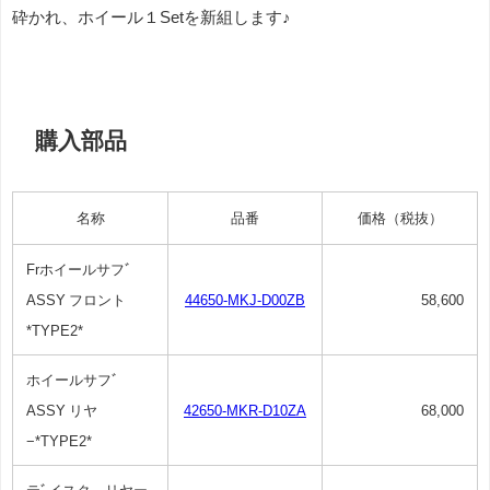
砕かれ、ホイール１Setを新組します♪
購入部品
名称
品番
価格（税抜）
Frホイールサフﾞ
ASSY フロント
44650-MKJ-D00ZB
58,600
*TYPE2*
ホイールサフﾞ
ASSY リヤ
42650-MKR-D10ZA
68,000
−*TYPE2*