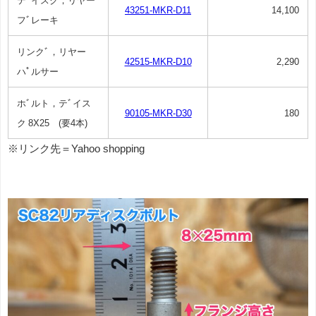
テﾞイスク，リヤー
43251-MKR-D11
14,100
フﾞレーキ
リンクﾞ，リヤー
42515-MKR-D10
2,290
ハﾟルサー
ホﾞルト，テﾞイス
90105-MKR-D30
180
ク 8X25 (要4本)
※リンク先＝Yahoo shopping