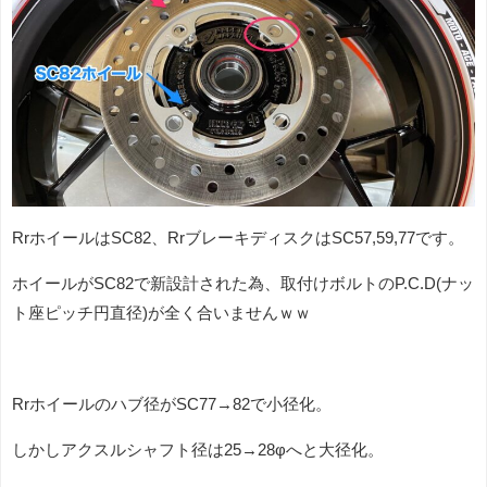
RrホイールはSC82、RrブレーキディスクはSC57,59,77です。
ホイールがSC82で新設計された為、取付けボルトのP.C.D(ナッ
ト座ピッチ円直径)が全く合いませんｗｗ
Rrホイールのハブ径がSC77→82で小径化。
しかしアクスルシャフト径は25→28φへと大径化。