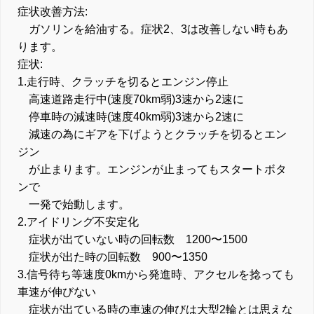
症状改善方法:
ガソリンを給油する。症状2、3は改善しない時もあ
ります。
症状:
1.走行時、クラッチを切るとエンジン停止
高速道路走行中(速度70km弱)3速から2速に
停車時の減速時(速度40km弱)3速から2速に
減速の為にギアを下げようとクラッチを切るとエン
ジン
が止まります。エンジンが止まってもスタートボタ
ンで
一発で始動します。
2.アイドリング不安定化
症状が出ていない時の回転数 1200〜1500
症状が出た時の回転数 900〜1350
3.信号待ち等速度0kmから発進時、アクセルを捻っても
車速が伸びない
症状が出ている時の車速の伸びは大型2輪とは思えな