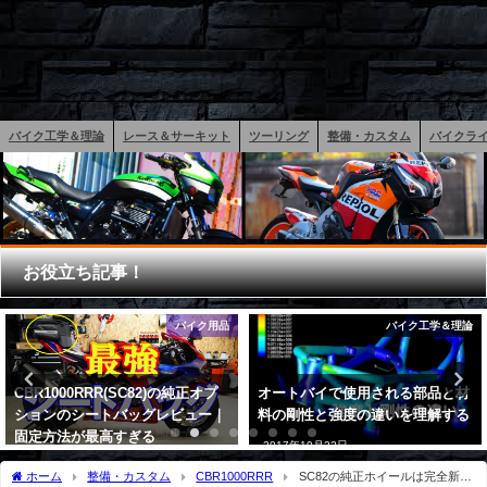
バイク工学＆理論
レース＆サーキット
ツーリング
整備・カスタム
バイクラ
お役立ち記事！
バイク工学＆理論
バイク工学＆理論
オートバイで使用される部品と材
チェーン給油とメンテしてる人が
料の剛性と強度の違いを理解する
損する理由？メーカーは教えない
秘密の知識
2017年10月22日
2017年6月10日
ホーム
整備・カスタム
CBR1000RRR
SC82の純正ホイールは完全新設