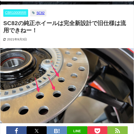
計で旧仕様は流用できねー！
CBR1000RRR
SC82
SC82の純正ホイールは完全新設計で旧仕様は流
用できねー！
2021年9月3日
LINE