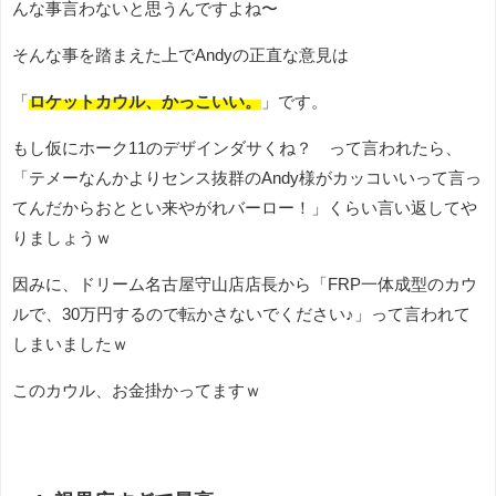
んな事言わないと思うんですよね〜
そんな事を踏まえた上でAndyの正直な意見は
「
ロケットカウル、かっこいい。
」です。
もし仮にホーク11のデザインダサくね？ って言われたら、
「テメーなんかよりセンス抜群のAndy様がカッコいいって言っ
てんだからおととい来やがれバーロー！」くらい言い返してや
りましょうｗ
因みに、ドリーム名古屋守山店店長から「FRP一体成型のカウ
ルで、30万円するので転かさないでください♪」って言われて
しまいましたｗ
このカウル、お金掛かってますｗ