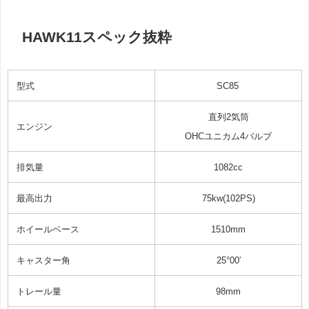
HAWK11スペック抜粋
型式
SC85
直列2気筒
エンジン
OHCユニカム4バルブ
排気量
1082cc
最高出力
75kw(102PS)
ホイールベース
1510mm
キャスター角
25°00′
トレール量
98mm