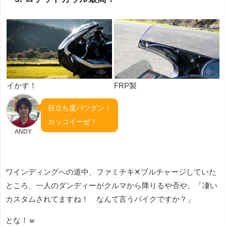
イかす！
FRP製
目立ち度バツグン！
カッコイーぜ！
ANDY
ワインディングへの道中、ファミチキ✕ブルチャージしていた
ところ、一人のダンディーがクルマから降りるや否や、「凄い
カスタムされてますね！ なんて言うバイクですか？」
とな！ｗ