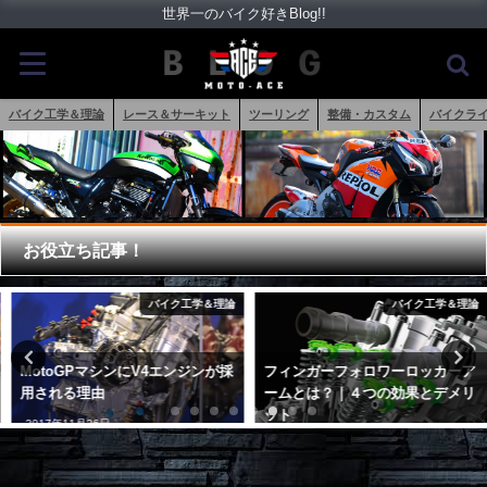
世界一のバイク好きBlog!!
バイク工学＆理論
レース＆サーキット
ツーリング
整備・カスタム
バイクラ
お役立ち記事！
バイク工学＆理論
バイク工学＆理論
MotoGPマシンにV4エンジンが採
フィンガーフォロワーロッカーア
用される理由
ームとは？｜４つの効果とデメリ
ット
2017年11月26日
2018年10月1日