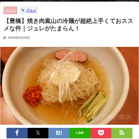
グルメ
グルメ
【豊橋】焼き肉嵐山の冷麺が超絶上手くておスス
メな件｜ジュレがたまらん！
2020年6月25日
LINE