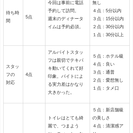
今回は事前に電話
無し
予約して訪問。
４点：5分以内
待ち時
5点
週末のディナータ
３点：15分以内
間
イムは予約必須。
２点：30分以内
１点：30分以上
アルバイトスタッ
５点：ホテル級
フは親切でテキパ
４点：良い
スタッ
キ動いてくれて好
３点：通普
フの
4点
印象。バイトによ
２点：愛想無し
対応
る実力差はかなり
１点：タメ口
大きかった。
５点：新店舗級
トイレはとても綺
の美しさ
麗で、つまよう
４点：清潔感ア