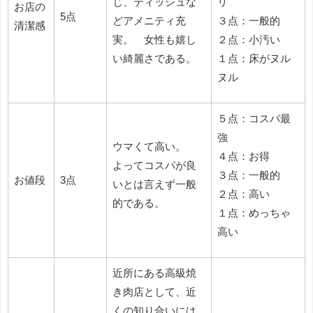
じ、ティッシュな
リ
お店の
5点
どアメニティ充
３点：一般的
清潔感
実。 女性も嬉し
２点：小汚い
い綺麗さである。
１点：床がヌル
ヌル
５点：コスパ最
強
ウマくて高い。
４点：お得
よってコスパが良
３点：一般的
お値段
3点
いとは言えず一般
２点：高い
的である。
１点：めっちゃ
高い
近所にある高級焼
き肉店として、近
くの知り合いには