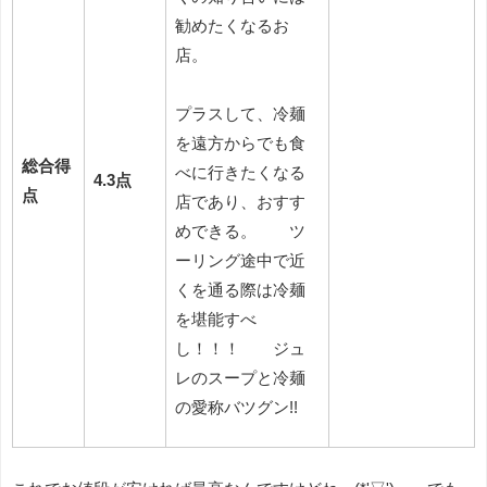
勧めたくなるお
店。
プラスして、冷麺
を遠方からでも食
総合得
べに行きたくなる
4.3点
点
店であり、おすす
めできる。 ツ
ーリング途中で近
くを通る際は冷麺
を堪能すべ
し！！！ ジュ
レのスープと冷麺
の愛称バツグン!!