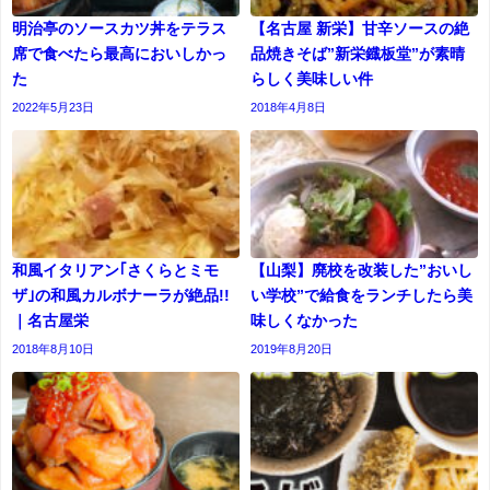
明治亭のソースカツ丼をテラス
【名古屋 新栄】甘辛ソースの絶
席で食べたら最高においしかっ
品焼きそば”新栄鐡板堂”が素晴
た
らしく美味しい件
2022年5月23日
2018年4月8日
和風イタリアン｢さくらとミモ
【山梨】廃校を改装した”おいし
ザ｣の和風カルボナーラが絶品!!
い学校”で給食をランチしたら美
｜名古屋栄
味しくなかった
2018年8月10日
2019年8月20日