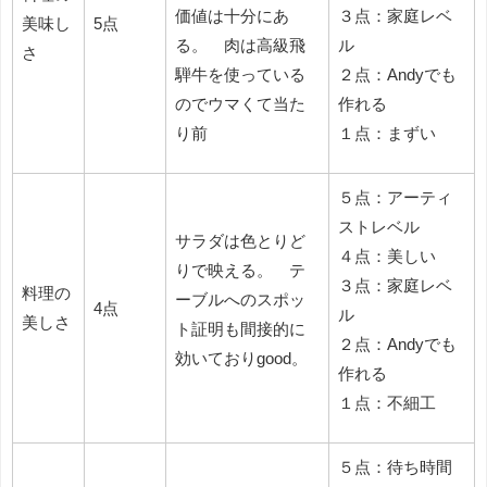
価値は十分にあ
３点：家庭レベ
美味し
5点
る。 肉は高級飛
ル
さ
騨牛を使っている
２点：Andyでも
のでウマくて当た
作れる
り前
１点：まずい
５点：アーティ
ストレベル
サラダは色とりど
４点：美しい
りで映える。 テ
３点：家庭レベ
料理の
ーブルへのスポッ
4点
ル
美しさ
ト証明も間接的に
２点：Andyでも
効いておりgood。
作れる
１点：不細工
５点：待ち時間