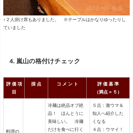
↑２人掛け席もありました。 ※テーブルはかなりゆったりし
ていました
4. 嵐山の格付けチェック
評 価 項
採 点
コ メ ン ト
評 価 基 準
目
（満点 = ５）
評 価
採 点
コ メ ン ト
評 価 基 準
冷麺は絶品オブ絶
５点：激ウマ＆
項 目
（満点 = ５）
品！ ほんとうに
知人へ紹介した
美味しい。 冷麺
くなる
だけを食べに行く
４点：ウマイ！
料理の