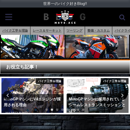
世界一のバイク好きBlog!!
バイク工学＆理論
レース＆サーキット
ツーリング
整備・カスタム
バイクラ
お役立ち記事！
バイク工学＆理論
バイク用品
MotoGPマシンに採用されている
バイク用おすすめヘルメットメー
シームレストランスミッションと
カーはなぜアライなのか!?
は？
2018年1月10日
2018年5月25日