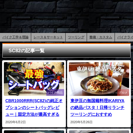
バイク工学＆理論
レース＆サーキット
ツーリング
整備・カスタム
バイクラ
SC82の記事一覧
バイク用品
グルメ
CBR1000RRR(SC82)の純正オ
東伊豆の無国籍料理IKARIYA
プションのシートバッグレビ
の絶品パスタ！日帰りランチ
ュー｜固定方法が最高すぎる
ツーリングにおすすめ
2020年6月2日
2020年5月26日