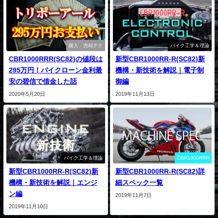
購入・売却テク
バイク工学＆理論
CBR1000RRR(SC82)の値段は
新型CBR1000RR-R(SC82)新
295万円！バイクローン金利最
機構・新技術を解説｜電子制
安の碧信で借金した話
御編
2020年5月20日
2019年11月13日
バイク工学＆理論
CBR1000RRR
新型CBR1000RR-R(SC82)新
新型CBR1000RR-R(SC82)詳
機構・新技術を解説｜エンジ
細スペック一覧
ン編
2019年11月7日
2019年11月10日