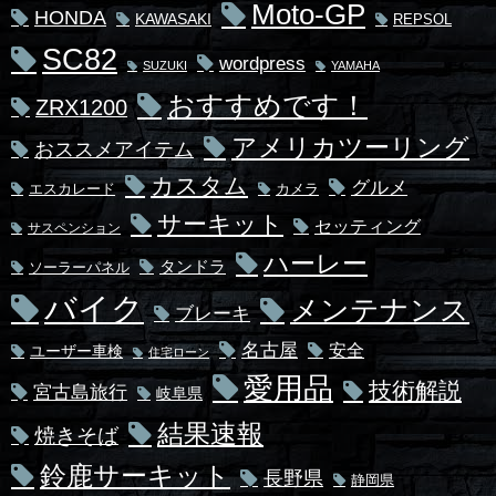
Moto-GP
HONDA
KAWASAKI
REPSOL
SC82
wordpress
SUZUKI
YAMAHA
おすすめです！
ZRX1200
アメリカツーリング
おススメアイテム
カスタム
グルメ
エスカレード
カメラ
サーキット
セッティング
サスペンション
ハーレー
タンドラ
ソーラーパネル
バイク
メンテナンス
ブレーキ
名古屋
安全
ユーザー車検
住宅ローン
愛用品
技術解説
宮古島旅行
岐阜県
結果速報
焼きそば
鈴鹿サーキット
長野県
静岡県