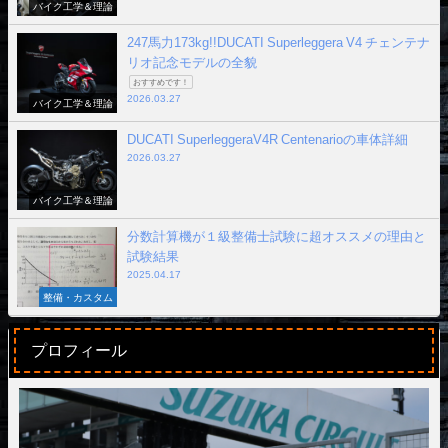
バイク工学＆理論
247馬力173kg!!DUCATI Superleggera V4 チェンテナ
リオ記念モデルの全貌
おすすめです！
2026.03.27
バイク工学＆理論
DUCATI SuperleggeraV4R Centenarioの車体詳細
2026.03.27
バイク工学＆理論
分数計算機が１級整備士試験に超オススメの理由と
試験結果
2025.04.17
整備・カスタム
プロフィール