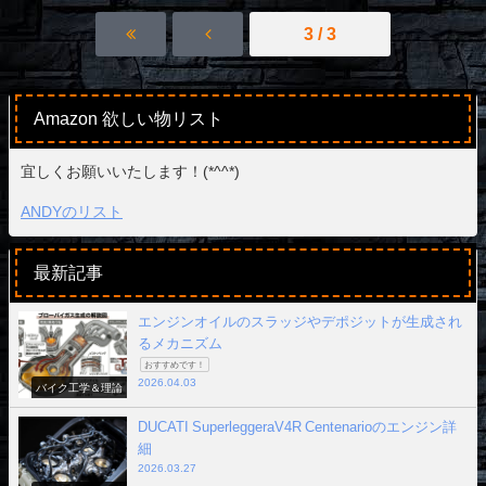
3 / 3
Amazon 欲しい物リスト
宜しくお願いいたします！(*^^*)
ANDYのリスト
最新記事
エンジンオイルのスラッジやデポジットが生成され
るメカニズム
おすすめです！
2026.04.03
バイク工学＆理論
DUCATI SuperleggeraV4R Centenarioのエンジン詳
細
2026.03.27