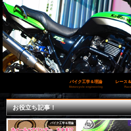
バイク工学＆理論
レース
Motorcycle engineering
Race
お役立ち記事！
品
バイク工学＆理論