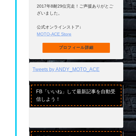
2017年8耐29位完走！ご声援ありがとご
ざいました。
公式オンラインストア↓
MOTO-ACE Store
プロフィール詳細
Tweets by ANDY_MOTO_ACE
FB「いいね」して最新記事を自動受
信しよう！