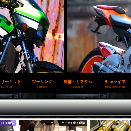
＆サーキット
ツーリング
整備・カスタム
Bikeライフ
&Circuit
Touring
Custom
motorcycle-life
バイク用品
バイク工学＆理論