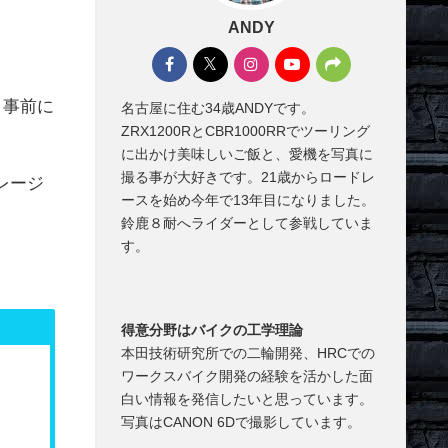
ANDY
り事前に
名古屋に住む34歳ANDYです。
ZRX1200RとCBR1000RRでツーリング
に出かけ美味しいご飯と、愛機を写真に
撮る事が大好きです。21歳からロードレ
レージ
ースを始め今年で13年目になりました。
鈴鹿８耐へライダーとして参戦していま
す。
得意分野はバイクの工学理論
本田技術研究所での二輪開発、HRCでの
ワークスバイク開発の経験を活かした面
白い情報を発信したいと思っています。
写真はCANON 6Dで撮影しています。