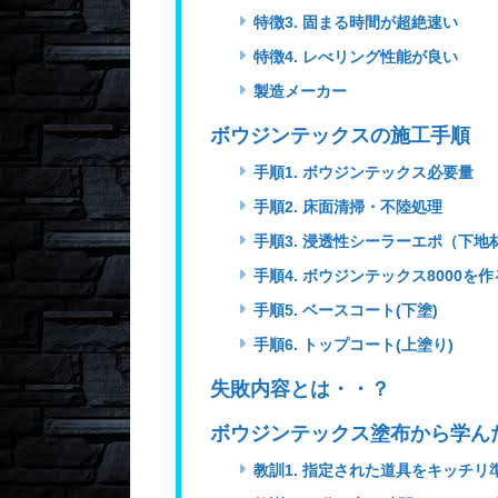
特徴3. 固まる時間が超絶速い
特徴4. レべリング性能が良い
製造メーカー
ボウジンテックスの施工手順
手順1. ボウジンテックス必要量
手順2. 床面清掃・不陸処理
手順3. 浸透性シーラーエポ（下地
手順4. ボウジンテックス8000を作
手順5. ベースコート(下塗)
手順6. トップコート(上塗り)
失敗内容とは・・？
ボウジンテックス塗布から学ん
教訓1. 指定された道具をキッチリ