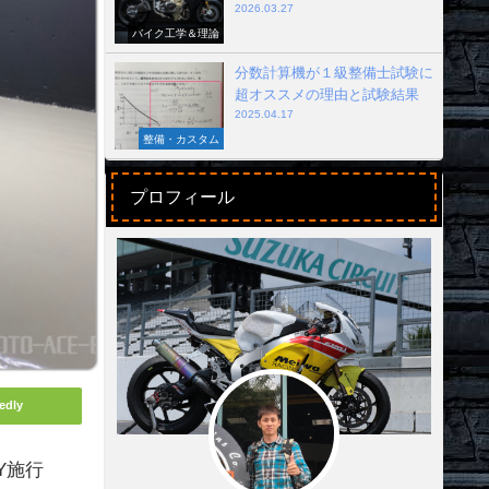
2026.03.27
バイク工学＆理論
分数計算機が１級整備士試験に
超オススメの理由と試験結果
2025.04.17
整備・カスタム
プロフィール
edly
Y施行