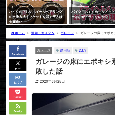
ョ
バイクの正しいホイールベアリング
バイク用おすすめヘルメット
の交換方法｜ソケットを叩く圧入は
ーはなぜアライなのか!?
大間違い!!
2018年1月10日
2017年11月18日
ホーム
整備・カスタム
ガレージ
ガレージの床にエポキシ
ガレージ
愛用品
D.I.Y
Facebook
ガレージの床にエポキシ系
post
敗した話
2020年6月25日
はてブ
Pocket
Feedly