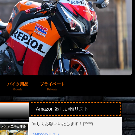
バイク用品
プライベート
Goods
Private
Amazon 欲しい物リスト
宜しくお願いいたします！(*^^*)
バイク工学＆理論
バイク工学＆理論
ANDYのリスト