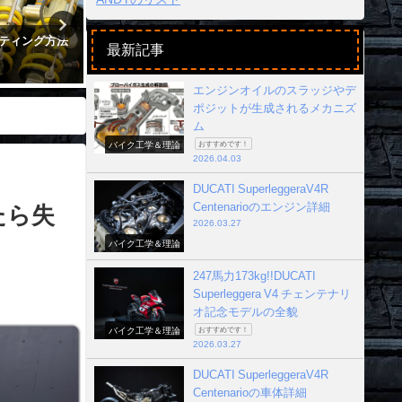
ティング方法
CBR1000RRRの副室燃焼特許プレチ
バイクのサーキ
最新記事
ャンバー（ジェット）イグニッショ
ッティング｜フ
ンが凄い！
2017年12月25日
エンジンオイルのスラッジやデ
2023年1月30日
ポジットが生成されるメカニズ
ム
バイク工学＆理論
おすすめです！
2026.04.03
DUCATI SuperleggeraV4R
Centenarioのエンジン詳細
たら失
2026.03.27
バイク工学＆理論
247馬力173kg!!DUCATI
Superleggera V4 チェンテナリ
オ記念モデルの全貌
バイク工学＆理論
おすすめです！
2026.03.27
DUCATI SuperleggeraV4R
Centenarioの車体詳細