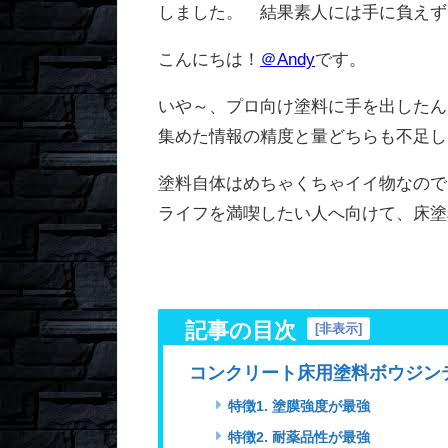
しました。 結果素人には手に負えず
こんにちは！
＠Andy
です。
いや～、プロ向け塗料に手を出したん
集めた情報の精度と量どちらも不足し
塗料自体はめちゃくちゃイイ物なので
ライフを満喫したい人へ向けて、床塗
記事の目次
[
非表示
]
コンクリート床用塗料ボウジンテ
特徴1. 塗膜強度が最強
特徴2. 耐薬品性が最強