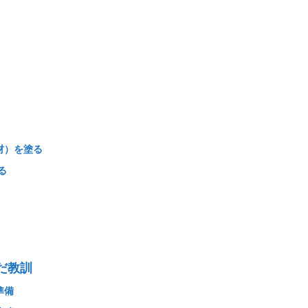
材）を塗る
る
だ教訓
準備