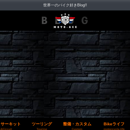
世界一のバイク好きBlog!!
＆サーキット
ツーリング
整備・カスタム
Bikeライフ
&Circuit
Touring
Custom
motorcycle-life