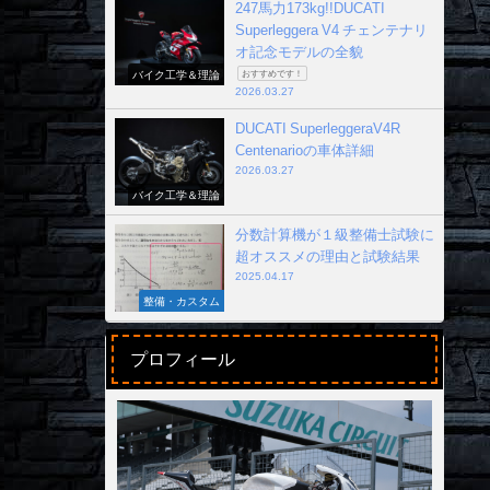
247馬力173kg!!DUCATI
Superleggera V4 チェンテナリ
オ記念モデルの全貌
バイク工学＆理論
おすすめです！
2026.03.27
DUCATI SuperleggeraV4R
Centenarioの車体詳細
2026.03.27
バイク工学＆理論
分数計算機が１級整備士試験に
超オススメの理由と試験結果
2025.04.17
整備・カスタム
プロフィール