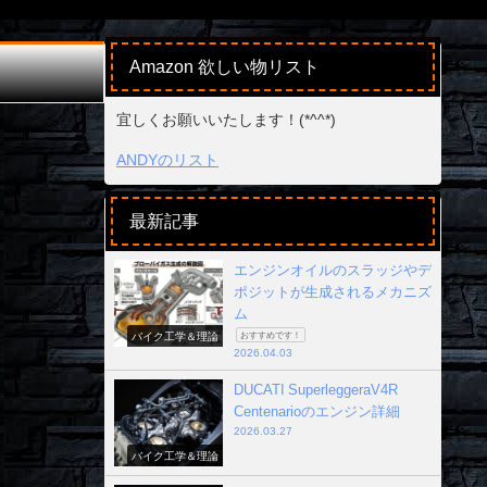
Amazon 欲しい物リスト
宜しくお願いいたします！(*^^*)
ANDYのリスト
最新記事
エンジンオイルのスラッジやデ
ポジットが生成されるメカニズ
ム
バイク工学＆理論
おすすめです！
2026.04.03
DUCATI SuperleggeraV4R
Centenarioのエンジン詳細
2026.03.27
バイク工学＆理論