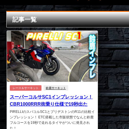
記事一覧
レース＆サーキット
鈴鹿サーキット
スーパーコルサSC1インプレッション！
CBR1000RRR街乗り仕様で19秒出た
PIRELLIのスパコルSC1とブリヂストンのR11の比較イ
ンプレッション！ ETC搭載した市販状態でなんと鈴鹿
フルコースを19秒で走れるタイヤがついに発見され
た！...