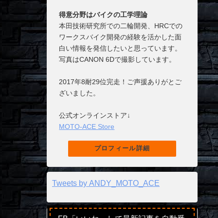
得意分野はバイクの工学理論
本田技術研究所での二輪開発、HRCでの
ワークスバイク開発の経験を活かした面
白い情報を発信したいと思っています。
写真はCANON 6Dで撮影しています。
2017年8耐29位完走！ご声援ありがとご
ざいました。
公式オンラインストア↓
MOTO-ACE Store
プロフィール詳細
Tweets by ANDY_MOTO_ACE