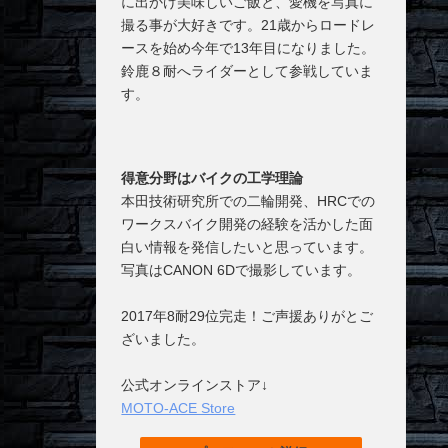
に出かけ美味しいご飯と、愛機を写真に
撮る事が大好きです。21歳からロードレ
ースを始め今年で13年目になりました。
鈴鹿８耐へライダーとして参戦していま
す。
得意分野はバイクの工学理論
本田技術研究所での二輪開発、HRCでの
ワークスバイク開発の経験を活かした面
白い情報を発信したいと思っています。
写真はCANON 6Dで撮影しています。
2017年8耐29位完走！ご声援ありがとご
ざいました。
公式オンラインストア↓
MOTO-ACE Store