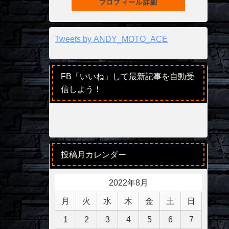
プロフィール詳細
Tweets by ANDY_MOTO_ACE
FB「いいね」して最新記事を自動受
信しよう！
投稿月カレンダー
2022年8月
月
火
水
木
金
土
日
1
2
3
4
5
6
7