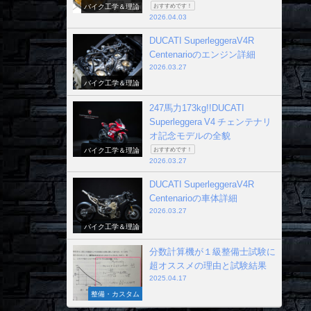
バイク工学＆理論
おすすめです！
2026.04.03
DUCATI SuperleggeraV4R
Centenarioのエンジン詳細
2026.03.27
バイク工学＆理論
247馬力173kg!!DUCATI
Superleggera V4 チェンテナリ
オ記念モデルの全貌
バイク工学＆理論
おすすめです！
2026.03.27
DUCATI SuperleggeraV4R
Centenarioの車体詳細
2026.03.27
バイク工学＆理論
分数計算機が１級整備士試験に
超オススメの理由と試験結果
2025.04.17
整備・カスタム