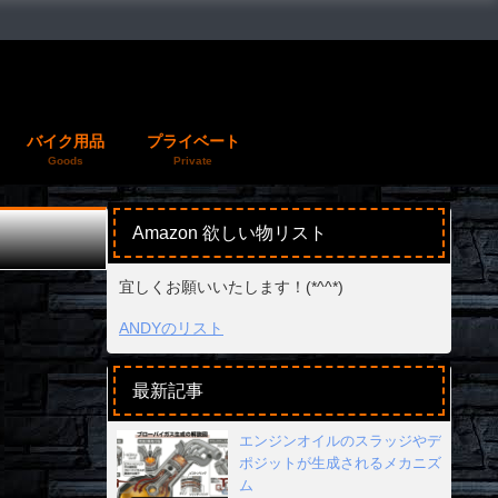
バイク用品
プライベート
Goods
Private
Amazon 欲しい物リスト
宜しくお願いいたします！(*^^*)
ANDYのリスト
最新記事
エンジンオイルのスラッジやデ
ポジットが生成されるメカニズ
ム