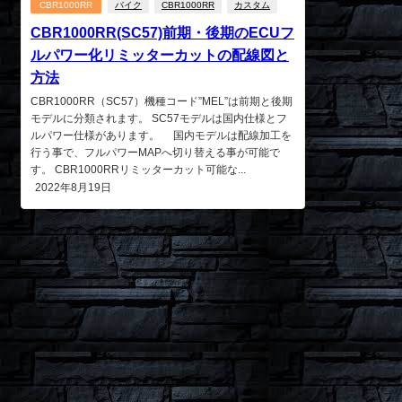
CBR1000RR
バイク
CBR1000RR
カスタム
CBR1000RR(SC57)前期・後期のECUフ
ルパワー化リミッターカットの配線図と
方法
CBR1000RR（SC57）機種コード”MEL”は前期と後期
モデルに分類されます。 SC57モデルは国内仕様とフ
ルパワー仕様があります。 国内モデルは配線加工を
行う事で、フルパワーMAPへ切り替える事が可能で
す。 CBR1000RRリミッターカット可能な...
2022年8月19日