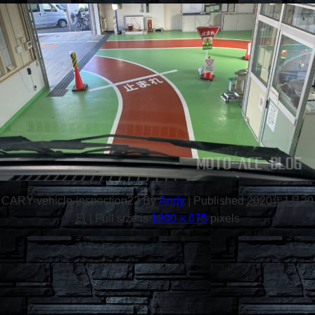
CARY-vehicle-inspection22
By
Andy
|
Published
2020年1月29
日
|
Full size is
1200 × 675
pixels